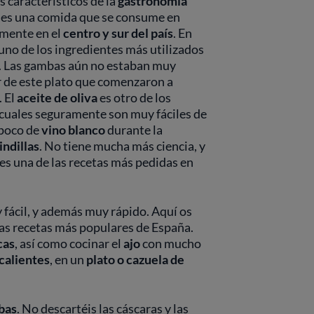
s característicos de la
gastronomía
, es una comida que se consume en
lmente en el
centro y sur del país
. En
uno de los ingredientes más utilizados
ta. Las gambas aún no estaban muy
r de este plato que comenzaron a
. El
aceite de oliva
es otro de los
s cuales seguramente son muy fáciles de
 poco de
vino blanco
durante la
indillas
. No tiene mucha más ciencia, y
 es una de las recetas más pedidas en
 fácil, y además muy rápido. Aquí os
las recetas más populares de España.
cas
, así como cocinar el
ajo
con mucho
 calientes
, en un
plato o cazuela de
bas
. No descartéis las cáscaras y las