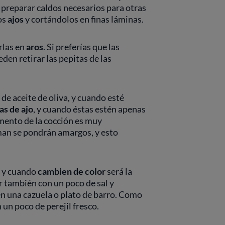
 preparar caldos necesarios para otras
os
ajos
y cortándolos en finas láminas.
rlas en
aros
. Si preferías que las
en retirar las pepitas de las
de aceite de oliva, y cuando esté
as de ajo
, y cuando éstas estén apenas
mento de la cocción es muy
man se pondrán amargos, y esto
, y cuando
cambien de color
será la
r también con un poco de sal y
 en una cazuela o plato de barro. Como
 un poco de perejil fresco.