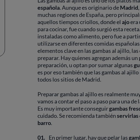
Las gambas al ajillo es uno de los platos má
española
. Aunque es originario de
Madrid
muchas regiones de España, pero principa
aquellos tiempos criollos, donde el
ajo
era 
para cocinar, fue cuando surgió esta rece
instaladas como alimento, pero fue a parti
utilizarse en diferentes comidas españolas
elementos clave en las gambas al ajillo, la
preparar. Hay quienes agregan además un
preparación, u optan por sumar algunas
gu
es por eso también que las gambas al ajillo
todos los sitios de Madrid.
Preparar gambas al ajillo es realmente muy
vamos a contar el paso a paso para una de 
Es muy importante conseguir
gambas fres
cuidado. Se recomienda también
servirlas
barro
.
01.
En primer lugar, hay que pelar las
gam