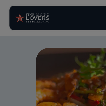
Opinión y notic
Recetas
Consejos y truc
Series