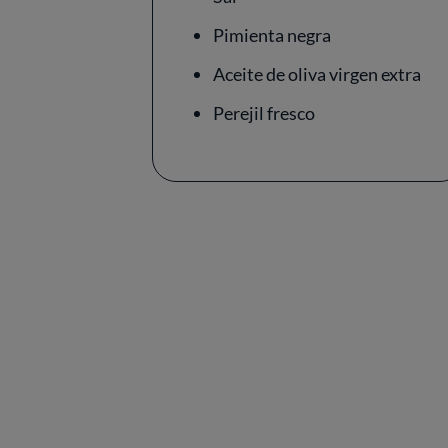
Pimienta negra
Aceite de oliva virgen extra
Perejil fresco