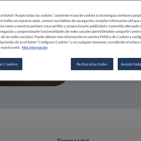
20 JUN 2022
en el botón “Acepto todas las cookies”, consiente el uso de cookies (o tecnologías similares) prop
 el tráfico en nuestras webs, conocer sus hábitos de navegación, recopilar información útil que
POR
FINE DINING LOVERS
ros como a nuestros partners crear perfiles y proporcionarle publicidad y contenido adecuado a
vegación, y proporcionarle funcionalidades de redes sociales (permitiéndole compartir conten
REDACCIÓN
 de las redes sociales). Puede obtener más información en nuestra Política de Cookies y confi
haciendo clic en el botón “Configurar Cookies” o, en cualquier momento, accediendo al enlace 
 nuestra web.
Más información
ar Cookies
Rechazarlas todas
Acepto toda
Tiempo total