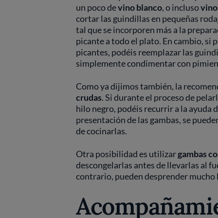
un poco de
vino blanco
, o incluso
vino
cortar las guindillas en pequeñas roda
tal que se incorporen más a la prepara
picante a todo el plato. En cambio, si
picantes, podéis reemplazar las guind
simplemente condimentar con pimien
Como ya dijimos también, la recomen
crudas
. Si durante el proceso de pelarl
hilo negro, podéis recurrir a la ayuda 
presentación de las gambas, se pueden
de cocinarlas.
Otra posibilidad es utilizar
gambas co
descongelarlas antes de llevarlas al fu
contrario, pueden desprender mucho l
Acompañamien