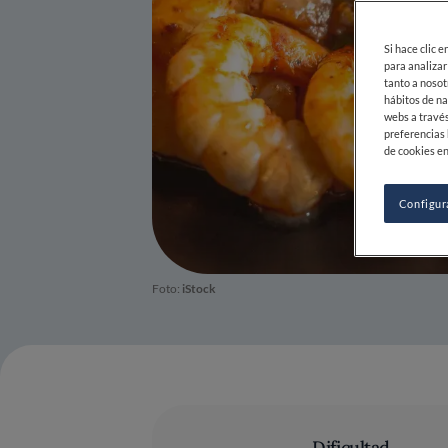
Si hace clic 
para analizar
tanto a nosot
hábitos de na
webs a través
preferencias 
de cookies en
Configur
Foto:
iStock
Dificultad