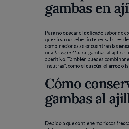
gambas en aji
Para no opacar el
delicado
sabor de es
que sirva no deberán tener sabores de
combinaciones se encuentran las
ensa
una
bruschetta
con gambas al ajillo p
aperitivo. También puedes combinar es
“neutras”, como el
cuscús
, el
arroz
o l
Cómo conserv
gambas al ajil
Debido a que contiene mariscos fresc