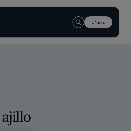
User account menu
ÚNETE
ajillo