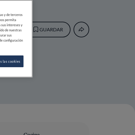
ias y de terceros
 nos permita
 sus intereses y
GUARDAR
ido de nuestras
gurar sus
de configuración
s las cookies
Cocina