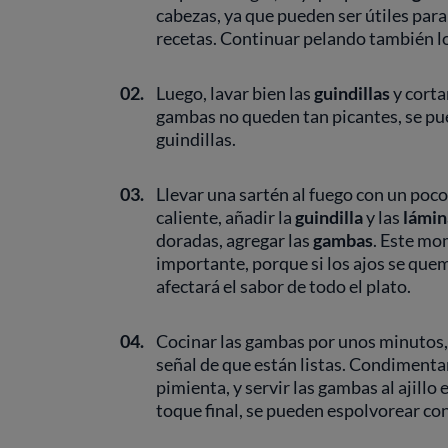
cabezas, ya que pueden ser útiles para
recetas. Continuar pelando también l
02.
Luego, lavar bien las
guindillas
y corta
gambas no queden tan picantes, se pued
guindillas.
03.
Llevar una sartén al fuego con un poco 
caliente, añadir la
guindilla
y las
lámin
doradas, agregar las
gambas
. Este mo
importante, porque si los ajos se que
afectará el sabor de todo el plato.
04.
Cocinar las gambas por unos minutos
señal de que están listas. Condimenta
pimienta, y servir las gambas al ajillo
toque final, se pueden espolvorear con