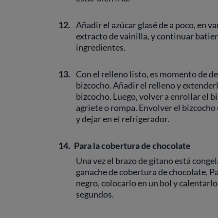
12.
Añadir el azúcar glasé de a poco, en va
extracto de vainilla, y continuar bati
ingredientes.
13.
Con el relleno listo, es momento de d
bizcocho. Añadir el relleno y extender
bizcocho. Luego, volver a enrollar el 
agriete o rompa. Envolver el bizcocho 
y dejar en el refrigerador.
14.
Para la cobertura de chocolate
Una vez el brazo de gitano está conge
ganache de cobertura de chocolate. Par
negro, colocarlo en un bol y calentar
segundos.