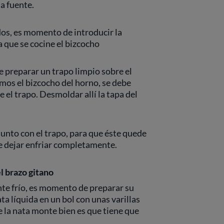
a fuente.
os, es momento de introducir la
 que se cocine el bizcocho
e preparar un trapo limpio sobre el
amos el bizcocho del horno, se debe
e el trapo. Desmoldar allí la tapa del
junto con el trapo, para que éste quede
e dejar enfriar completamente.
el brazo gitano
te frío, es momento de preparar su
ata líquida en un bol con unas varillas
ue la nata monte bien es que tiene que