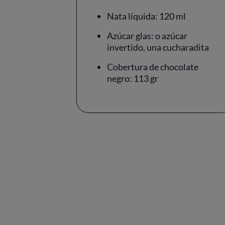
Nata líquida: 120 ml
Azúcar glas: o azúcar
invertido, una cucharadita
Cobertura de chocolate
negro: 113 gr