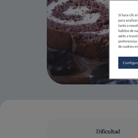
Si hace clic 
para analizar
tanto a nosot
hábitos de na
webs a través
preferencias 
de cookies en
Configur
Dificultad