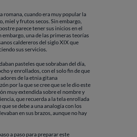
ca romana, cuando era muy popular la
, miel y frutos secos. Sin embargo,
stre parece tener sus inicios en el
Sin embargo, una de las primeras teorías
sanos caldereros del siglo XIX que
ciendo sus servicios.
aban pasteles que sobraban del día,
ho y enrollados, con el solo fin de que
jadores de la etnia gitana
ón por la que se cree que se le dio este
ión muy extendida sobre el nombre y
encia, que recuerda a la tela enrollada
e que se debe a una analogía con los
llevaban en sus brazos, aunque no hay
paso a paso para preparar este