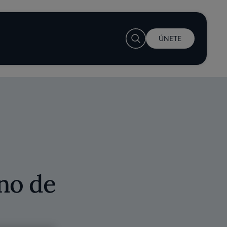
User account menu
ÚNETE
no de