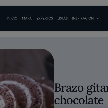
ias
Main navigation
INICIO
MAPA
EXPERTOS
LISTAS
INSPIRACIÓN
Pasar al contenido principal
os
Brazo gita
chocolate