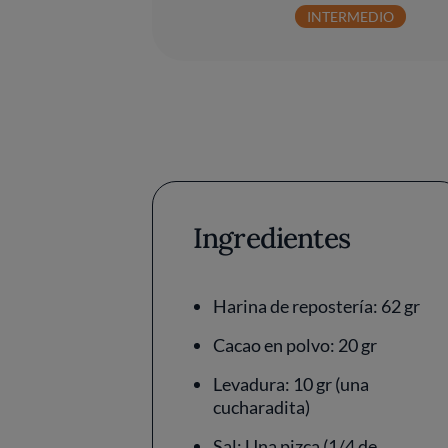
INTERMEDIO
Ingredientes
Harina de repostería: 62 gr
Cacao en polvo: 20 gr
Levadura: 10 gr (una
cucharadita)
Sal: Una pizca (1/4 de