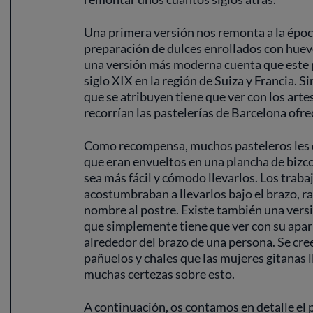
Una primera versión nos remonta a la épo
preparación de dulces enrollados con huevo
una versión más moderna cuenta que este po
siglo XIX en la región de Suiza y Francia. 
que se atribuyen tiene que ver con los arte
recorrían las pastelerías de Barcelona ofre
Como recompensa, muchos pasteleros les d
que eran envueltos en una plancha de bizcoc
sea más fácil y cómodo llevarlos. Los traba
acostumbraban a llevarlos bajo el brazo, raz
nombre al postre. Existe también una vers
que simplemente tiene que ver con su apari
alrededor del brazo de una persona. Se cre
pañuelos y chales que las mujeres gitanas 
muchas certezas sobre esto.
A continuación, os contamos en detalle el 