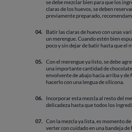
se debe mezclar bien para que los ingr
claras de los huevos, se deben reservar
previamente preparado, recomendamo
04.
Batir las claras de huevo con unas vari
un merengue. Cuando estén bien espum
poco y sin dejar de batir hasta que e
05.
Con el merengue ya listo, se debe agr
una importante cantidad de chocolat
envolvente de abajo hacia arriba y de
hacerlo con una lengua de silicona.
06.
Incorporar esta mezcla al resto del m
delicadeza hasta que todos los ingre
07.
Con la mezcla ya lista, es momento de 
verter con cuidado en una bandeja de 