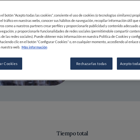
02 AUG 2023
en el botón “Acepto todas las cookies”, consiente el uso de cookies (o tecnologías similares) prop
 el tráfico en nuestras webs, conocer sus hábitos de navegación, recopilar información útil que
ros como a nuestros partners crear perfiles y proporcionarle publicidad y contenido adecuado a
POR
FINE DINING LOVERS
vegación, y proporcionarle funcionalidades de redes sociales (permitiéndole compartir conten
REDACCIÓN
 de las redes sociales). Puede obtener más información en nuestra Política de Cookies y confi
haciendo clic en el botón “Configurar Cookies” o, en cualquier momento, accediendo al enlace 
 nuestra web.
Más información
ar Cookies
Rechazarlas todas
Acepto toda
Tiempo total