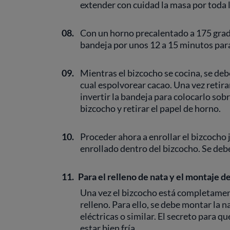
extender con cuidad la masa por toda l
08.
Con un horno precalentado a 175 grad
bandeja por unos 12 a 15 minutos para
09.
Mientras el bizcocho se cocina, se deb
cual espolvorear cacao. Una vez retir
invertir la bandeja para colocarlo sobr
bizcocho y retirar el papel de horno.
10.
Proceder ahora a enrollar el bizcocho 
enrollado dentro del bizcocho. Se deb
11.
Para el relleno de nata y el montaje d
Una vez el bizcocho está completamen
relleno. Para ello, se debe montar la n
eléctricas o similar. El secreto para q
estar bien fría.