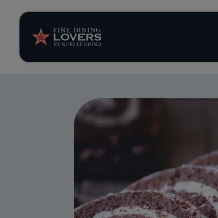
Opinión y notic
Recetas
Consejos y truc
Series