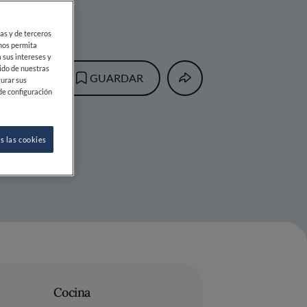
ias y de terceros
 nos permita
 sus intereses y
ido de nuestras
GUARDAR
gurar sus
de configuración
s las cookies
Cocina