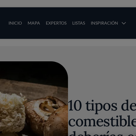
ias
Main navigation
INICIO
MAPA
EXPERTOS
LISTAS
INSPIRACIÓN
Pasar al contenido principal
os
10 tipos d
comestibl