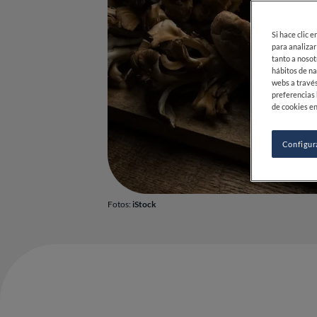
Si hace clic 
para analizar
tanto a nosot
hábitos de na
webs a través
preferencias 
de cookies en
Configur
Fotos:
iStock