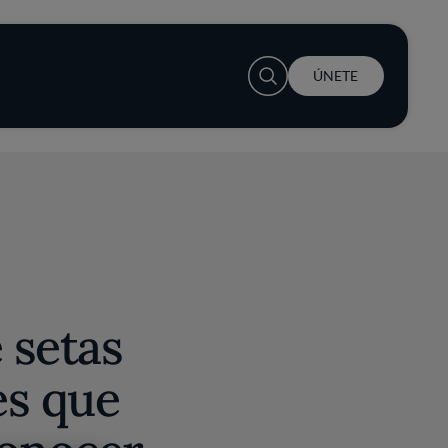
User account menu
ÚNETE
e setas
es que