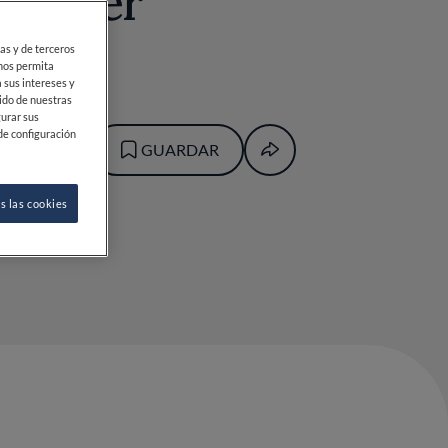
conocer
ias y de terceros
 nos permita
 sus intereses y
ido de nuestras
gurar sus
de configuración
GUARDAR
s las cookies