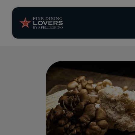
Opinión y notic
Recetas
Consejos y truc
Series