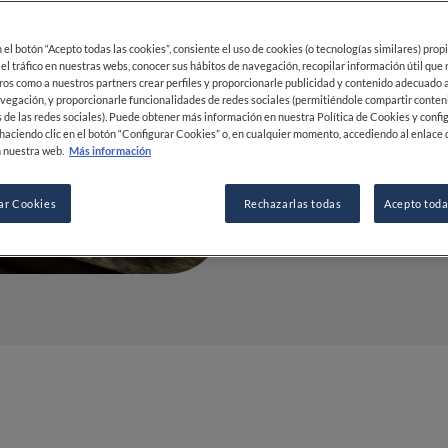
deberías 
en el botón “Acepto todas las cookies”, consiente el uso de cookies (o tecnologías similares) prop
24 FEB 2023
 el tráfico en nuestras webs, conocer sus hábitos de navegación, recopilar información útil que
ros como a nuestros partners crear perfiles y proporcionarle publicidad y contenido adecuado a
vegación, y proporcionarle funcionalidades de redes sociales (permitiéndole compartir conten
 de las redes sociales). Puede obtener más información en nuestra Política de Cookies y confi
POR
FINE DINING LOVERS
haciendo clic en el botón “Configurar Cookies” o, en cualquier momento, accediendo al enlace 
 nuestra web.
Más información
REDACCIÓN
ar Cookies
Rechazarlas todas
Acepto toda