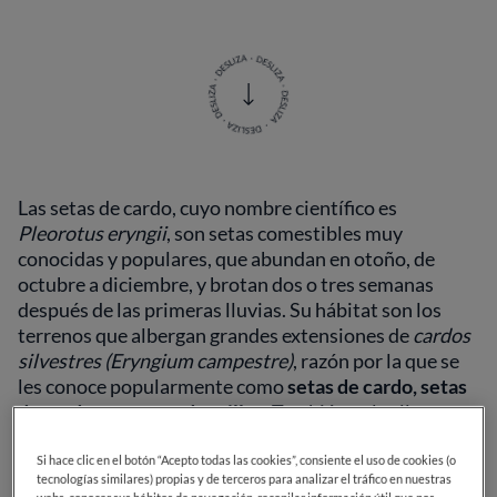
Las setas de cardo, cuyo nombre científico es
Pleorotus eryngii
, son setas comestibles muy
conocidas y populares, que abundan en otoño, de
octubre a diciembre, y brotan dos o tres semanas
después de las primeras lluvias. Su hábitat son los
terrenos que albergan grandes extensiones de
cardos
silvestres (Eryngium campestre)
, razón por la que se
les conoce popularmente como
setas de cardo, setas
de cardo cuco o cardoncillos
. También se les llama
bolet d´espinacal o gírgola de panical
en catalán,
gardu-ziza, orejua o etsai-onto
en euskadi,
ostras dos
Si hace clic en el botón “Acepto todas las cookies”, consiente el uso de cookies (o
tecnologías similares) propias y de terceros para analizar el tráfico en nuestras
garrapitos
en gallego.