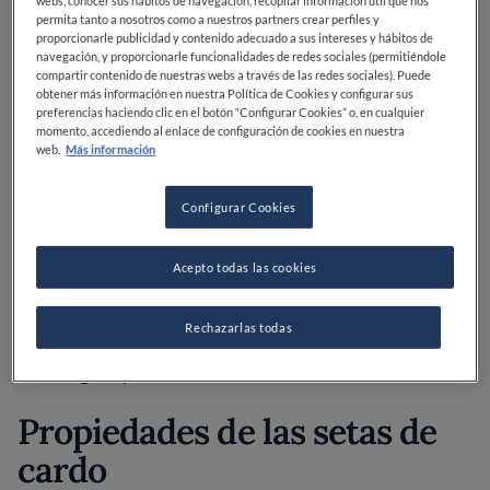
webs, conocer sus hábitos de navegación, recopilar información útil que nos
permita tanto a nosotros como a nuestros partners crear perfiles y
¿Cómo son las setas de
proporcionarle publicidad y contenido adecuado a sus intereses y hábitos de
navegación, y proporcionarle funcionalidades de redes sociales (permitiéndole
cardo?
compartir contenido de nuestras webs a través de las redes sociales). Puede
obtener más información en nuestra Política de Cookies y configurar sus
preferencias haciendo clic en el botón “Configurar Cookies” o, en cualquier
momento, accediendo al enlace de configuración de cookies en nuestra
web.
Más información
Las setas de cardo se caracterizan por tener un
sombrero amarronado, que se va aclarando según va
Configurar Cookies
creciendo, y con el margen enrollado, y un pie
excéntrico y de color blanco, sin anillo ni volva,
Acepto todas las cookies
conectado en la base a las raíces del cardo silvestre.
Las láminas son apretadas, desiguales y también de
color blanco, y se prolongan a lo largo del pie. El
Rechazarlas todas
interior es blanco y de textura firme. Su carne tiene un
sabor ligero y suave.
Propiedades de las setas de
cardo