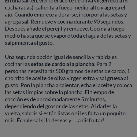
En una sartén, vierte el aceite de oliva virgen extra (6
cucharadas), calienta a fuego medio-alto y agrega el
ajo. Cuando empiece a dorarse, incorpora las setas y
agrega sal. Remueve y cocina durante 90 segundos.
Después añade el perejil y remueve. Cocina a fuego
medio hasta que se evapore toda el agua de las setas y
salpimienta al gusto.
Una segunda opción igual de sencilla y rápida es
cocinar las
setas de cardo a la plancha
. Para 2
personas necesitarás 500 gramos de setas de cardo, 1
chorrito de aceite de oliva virgen extra y sal gruesa al
gusto. Pon la plancha a calentar, echa el aceite y coloca
las setas limpias sobre la plancha. El tiempo de
cocción es de aproximadamente 5 minutos,
dependiendo del grosor de las setas. Al darles la
vuelta, sabrás si están listas o si les falta un poquito
más. Échale sal si lo deseas y… ¡a disfrutar!