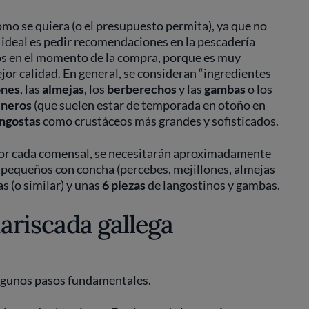
mo se quiera (o el presupuesto permita), ya que no
o ideal es pedir recomendaciones en la pescadería
os en el momento de la compra, porque es muy
jor calidad. En general, se consideran “ingredientes
ones
, las
almejas
, los
berberechos
y las
gambas
o los
ineros
(que suelen estar de temporada en otoño en
angostas
como crustáceos más grandes y sofisticados.
 por cada comensal, se necesitarán aproximadamente
 pequeños con concha (percebes, mejillones, almejas
s (o similar) y unas
6 piezas
de langostinos y gambas.
riscada gallega
algunos pasos fundamentales.