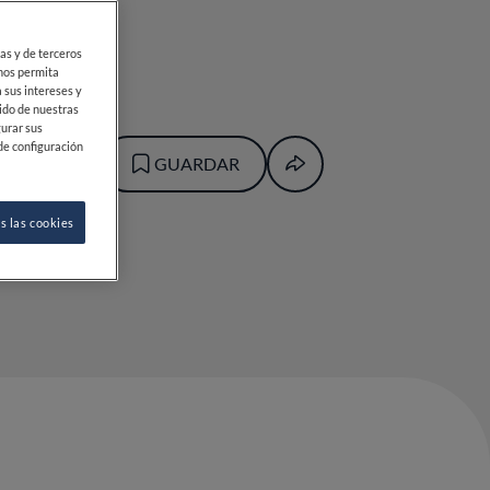
ias y de terceros
 nos permita
 sus intereses y
ido de nuestras
gurar sus
de configuración
GUARDAR
s las cookies