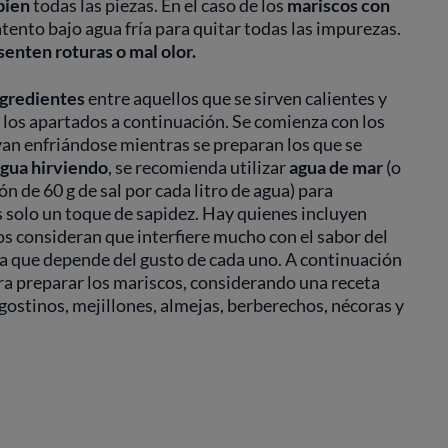
bien
todas las piezas. En el caso de los
mariscos con
tento bajo agua fría para quitar todas las impurezas.
enten roturas o mal olor.
ngredientes
entre aquellos que se sirven calientes y
 los apartados a continuación. Se comienza con los
yan enfriándose mientras se preparan los que se
agua hirviendo
, se recomienda utilizar
agua de mar
(o
n de 60 g de sal por cada litro de agua) para
os solo un toque de sapidez. Hay quienes incluyen
os consideran que interfiere mucho con el sabor del
iva que depende del gusto de cada uno. A continuación
ra preparar los mariscos, considerando una receta
gostinos, mejillones, almejas, berberechos, nécoras y