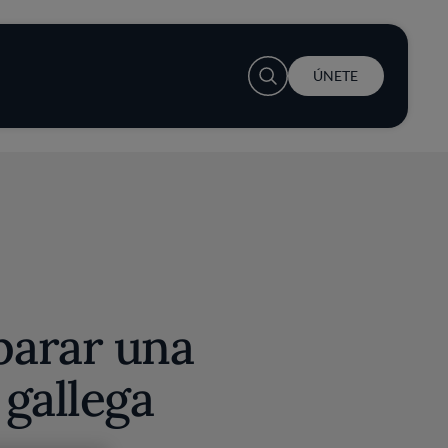
User account menu
ÚNETE
arar una
gallega