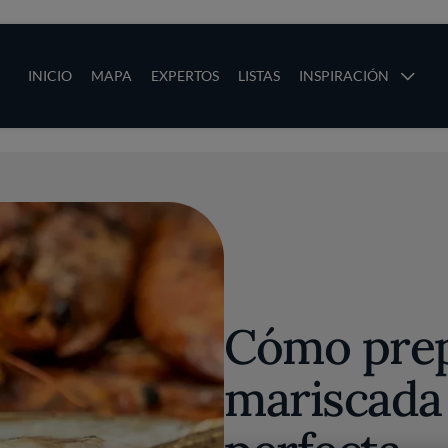
ias
Main navigation
INICIO
MAPA
EXPERTOS
LISTAS
INSPIRACIÓN
Pasar al contenido principal
os
Cómo prep
mariscada 