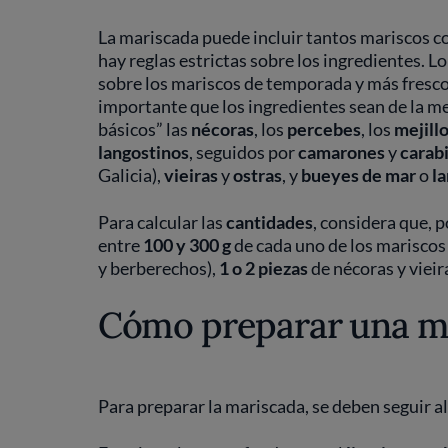
La mariscada puede incluir tantos mariscos co
hay reglas estrictas sobre los ingredientes. L
sobre los mariscos de temporada y más fresc
importante que los ingredientes sean de la me
básicos” las
nécoras
, los
percebes
, los
mejill
langostinos
, seguidos por
camarones
y
carab
Galicia),
vieiras
y
ostras
, y
bueyes de mar
o
l
Para calcular las
cantidades
, considera que,
entre
100 y 300 g
de cada uno de los mariscos
y berberechos),
1 o 2 piezas
de nécoras y vieira
Cómo preparar una ma
Para preparar la mariscada, se deben seguir 