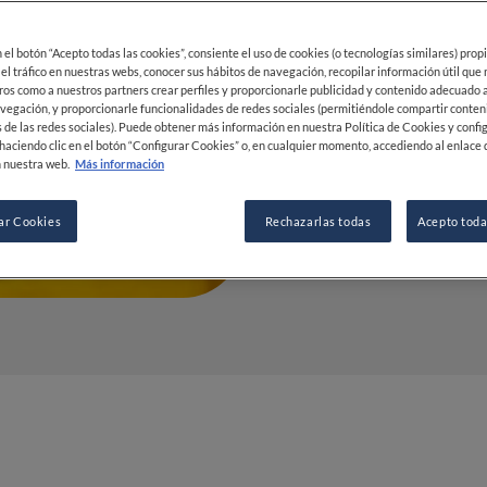
perfecta
en el botón “Acepto todas las cookies”, consiente el uso de cookies (o tecnologías similares) prop
10 DIC 2024
 el tráfico en nuestras webs, conocer sus hábitos de navegación, recopilar información útil que
ros como a nuestros partners crear perfiles y proporcionarle publicidad y contenido adecuado a
vegación, y proporcionarle funcionalidades de redes sociales (permitiéndole compartir conten
 de las redes sociales). Puede obtener más información en nuestra Política de Cookies y confi
POR
FINE DINING LOVERS
haciendo clic en el botón “Configurar Cookies” o, en cualquier momento, accediendo al enlace 
 nuestra web.
Más información
REDACCIÓN
ar Cookies
Rechazarlas todas
Acepto toda