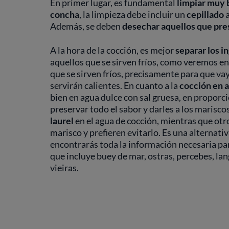
En primer lugar, es fundamental
limpiar muy 
concha
, la limpieza debe incluir un
cepillado
a
Además, se deben
desechar aquellos que pres
A la hora de la cocción, es mejor
separar los i
aquellos que se sirven fríos, como veremos en
que se sirven fríos, precisamente para que va
servirán calientes. En cuanto a la
cocción en 
bien en agua dulce con sal gruesa, en proporció
preservar todo el sabor y darles a los marisc
laurel
en el agua de cocción, mientras que otr
marisco y prefieren evitarlo. Es una alternat
encontrarás toda la información necesaria pa
que incluye buey de mar, ostras, percebes, lan
vieiras.