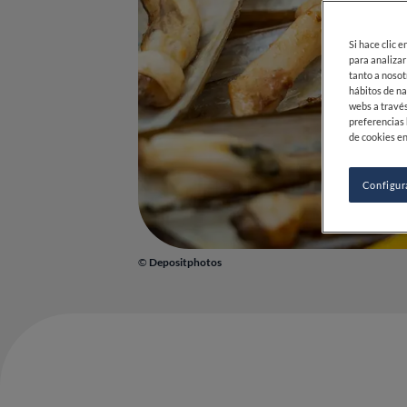
Si hace clic 
para analizar
tanto a nosot
hábitos de na
webs a través
preferencias 
de cookies en
Configur
©
Depositphotos