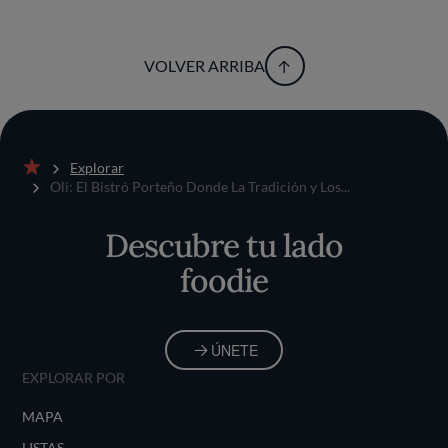
VOLVER ARRIBA
Explorar
Inicio
Oli: El Bistró Porteño Donde La Tradición y Los...
Descubre tu lado
foodie
ÚNETE
EXPLORAR POR
MAPA
LISTAS