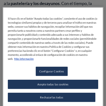
a la
pastelería y los desayunos
. Con el tiempo, la
cocina fue evolucionando junto a la demanda de sus
clientes. Y así, fue ampliando su oferta hasta
Si hace clic en el botón “Acepto todas las cookies”, consiente el uso de cookies (o
consolidarse como un bistró de día con una completa
tecnologías similares) propias y de terceros para analizar el tráfico en nuestras
carta de desayunos, almuerzos, y meriendas.
webs, conocer sus hábitos de navegación, recopilar información útil que nos
permita tanto a nosotros como a nuestros partners crear perfiles y
proporcionarle publicidad y contenido adecuado a sus intereses y hábitos de
Un espacio que crece con su
navegación, y proporcionarle funcionalidades de redes sociales (permitiéndole
cocina
compartir contenido de nuestras webs a través de las redes sociales). Puede
obtener más información en nuestra Política de Cookies y configurar sus
preferencias haciendo clic en el botón “Configurar Cookies” o, en cualquier
momento, accediendo al enlace de configuración de cookies en nuestra
web.
Más información
La esencia del lugar se mantiene fiel a su origen:
cocina de producto, reconfortante, sin artificios ni
Configurar Cookies
etiquetas rígidas
. Olivia lo explica con claridad: "No
me gusta definir mi cocina porque me gusta
experimentar y cambiar. Siempre estoy probando
Acepto todas las cookies
nuevas formas de expresar platos y de comer. Pero si
hay algo que la atraviesa, es la transparencia: saber
Rechazarlas todas
exactamente qué estás comiendo".
Para ella, lo