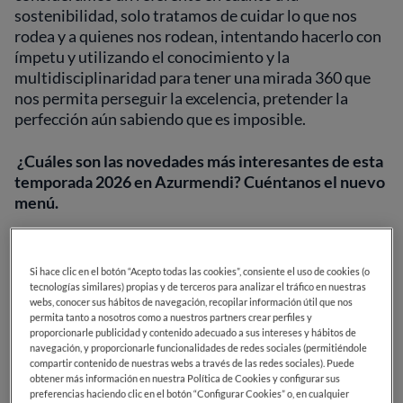
sostenibilidad, solo tratamos de cuidar lo que nos
rodea y a quienes nos rodean, intentando hacerlo con
ímpetu y utilizando el conocimiento y la
multidisciplinaridad para tener una mirada 360 que
nos permita perseguir la excelencia, pretender la
perfección aún sabiendo que es imposible.
¿Cuáles son las novedades más interesantes de esta
temporada 2026 en Azurmendi? Cuéntanos el nuevo
menú.
Creo que además del menú tenemos propuestas
interesantes que van más allá, manteniendo la esencia
Si hace clic en el botón “Acepto todas las cookies”, consiente el uso de cookies (o
y el espíritu de siempre de Azurmendi, esta
tecnologías similares) propias y de terceros para analizar el tráfico en nuestras
webs, conocer sus hábitos de navegación, recopilar información útil que nos
temporada hemos cambiado y renovado el
permita tanto a nosotros como a nuestros partners crear perfiles y
interiorismo de los espacios haciéndolos más cálidos,
proporcionarle publicidad y contenido adecuado a sus intereses y hábitos de
naturales y cercanos a nuestro entorno, tratando de
navegación, y proporcionarle funcionalidades de redes sociales (permitiéndole
compartir contenido de nuestras webs a través de las redes sociales). Puede
construir un ecosistema que abrace a las personas. En
obtener más información en nuestra Política de Cookies y configurar sus
cuanto al menú o a la experiencia, sigue ofreciendo la
preferencias haciendo clic en el botón “Configurar Cookies” o, en cualquier