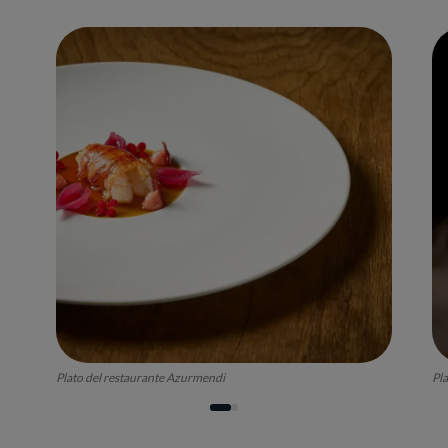
Plato del restaurante Azurmendi
Pl