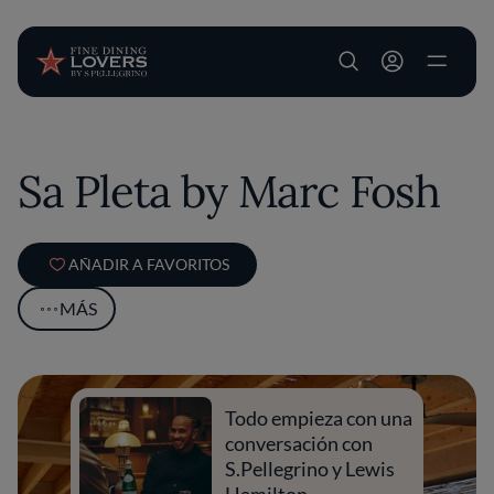
User account m
Pasar al contenido principal
Sa Pleta by Marc Fosh
AÑADIR A FAVORITOS
MÁS
Todo empieza con una
conversación con
S.Pellegrino y Lewis