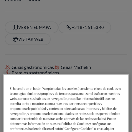
VER EN EL MAPA
+34 871 51 53 40
VISITAR WEB
Guías gastronómicas
Guías Michelin
Premios gastronómicos
Si hace clic en el botón “Acepto todas las cookies”, consiente el uso de cookies (o
tecnologías similares) propias y de terceros para analizar el tráfico en nuestras
SERVICIOS
webs, conocer sus hábitos de navegación, recopilar información útil que nos
Cócteles
Postres deliciosos
Maestría en café
permita tanto a nosotros como a nuestros partners crear perfiles y
Ideal para el almuerzo
Ideal para la cena
proporcionarle publicidad y contenido adecuado a sus intereses y hábitos de
Carta de cervezas
Carta de vinos
navegación, y proporcionarle funcionalidades de redes sociales (permitiéndole
compartir contenido de nuestras webs a través de las redes sociales). Puede
obtener más información en nuestra Política de Cookies y configurar sus
preferencias haciendo clic en el botón “Configurar Cookies” o, en cualquier