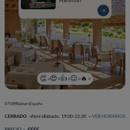
Hamilton
0
0
0
0
0
07589
Balears
España
CERRADO
Abre el
Sábado,
19:00-22:30
VER HORARIOS
PRECIO