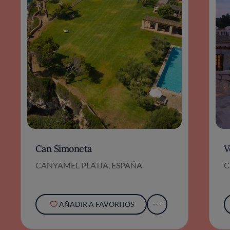
Can Simoneta
V
CANYAMEL PLATJA, ESPAÑA
C
AÑADIR A FAVORITOS