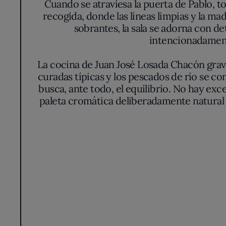
recogida, donde las líneas limpias y la ma
sobrantes, la sala se adorna con d
intencionadamente
La cocina de Juan José Losada Chacón gravit
curadas típicas y los pescados de río se c
busca, ante todo, el equilibrio. No hay exc
paleta cromática deliberadamente natural 
El menú revela la madurez de una propuesta 
tradición leonesa a través de interpretaci
vertebrales del recetario—. Losada Chacón
nuevos a través de matices delicados: una 
plato parece pensado para dialo
Esa contención deliberada también se ref
disposición invita a un acercamiento paus
para apostar por la precisión y el rigor. L