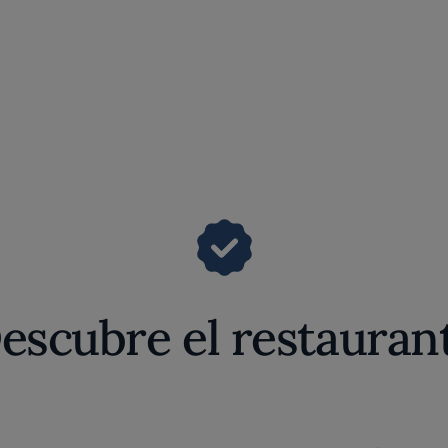
escubre el restauran
todo parece ralentizarse. La primera impresión vien