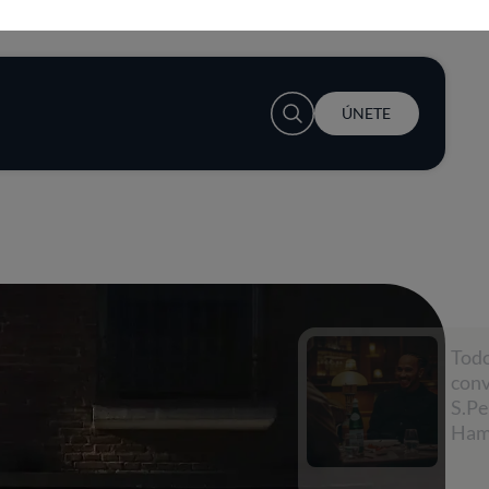
User account menu
ÚNETE
Todo empieza con una
conversación con
S.Pellegrino y Lewis
Hamilton