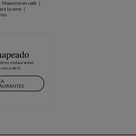
ara la cena
inos
mapeado
tros restaurantes
cerca de ti.
CA
TAURANTES