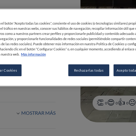
en el botón “Acepto todas las cookies”, consiente el uso de cookies (o tecnologías similares) prop
:30-22:30
 el tráfico en nuestras webs, conocer sus hábitos de navegación, recopilar información útil que
ros como a nuestros partners crear perfiles y proporcionarle publicidad y contenido adecuado a
vegación, y proporcionarle funcionalidades de redes sociales (permitiéndole compartir conten
 de las redes sociales). Puede obtener más información en nuestra Política de Cookies y confi
haciendo clic en el botón “Configurar Cookies” o, en cualquier momento, accediendo al enlace 
 nuestra web.
Más información
ar Cookies
Rechazarlas todas
Acepto toda
 21 65 62
0
0
0
MOSTRAR MÁS
Maestría en café