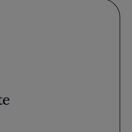
te
e marcada por el susurro de una atmósfera