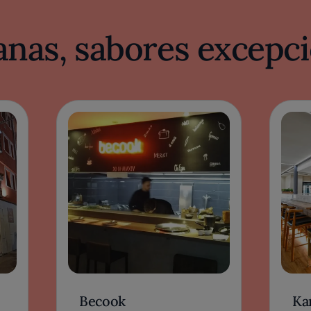
nas, sabores excepci
Becook
Ka
LEÓN, ESPAÑA
LE