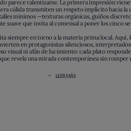
dera cálida transmiten un respeto implícito hacia la
etalles mínimos —texturas orgánicas, guiños discretos
 suave que invita al comensal a poner los cinco se
a siempre en torno a la materia prima local. Aquí, lo
onvierten en protagonistas silenciosos, interpretado
eso visual ni afán de lucimiento: cada plato respon
que revela una mirada contemporánea sin romper nu
región.
LEER MÁS
que no pretende impresionar mediante el artificio. E
ones sutiles y sostenidas por una depurada elaborac
 explora las posibilidades de productos como la cec
acidez mesurada, una textura inesperada, un contrap
gar con el recuerdo del sabor original, pero siempre
leja en los emplatados: composiciones de siluetas ní
ado. La armonía visual aquí va de la mano de una li
a carta de vinos acompaña —nunca eclipsa—, ayudando 