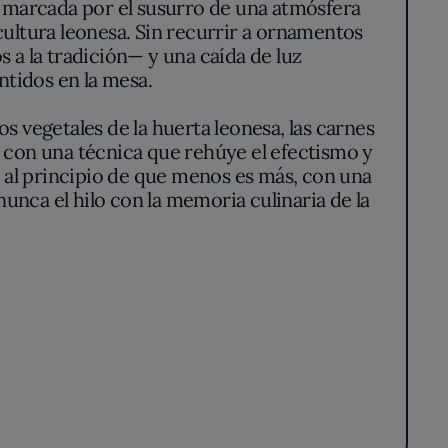
 cultura leonesa. Sin recurrir a ornamentos
 a la tradición— y una caída de luz
ntidos en la mesa.
s vegetales de la huerta leonesa, las carnes
s con una técnica que rehúye el efectismo y
de al principio de que menos es más, con una
nca el hilo con la memoria culinaria de la
n cambio, prefiere destilar la esencia de la
ión de fondos y caldos —auténticas columnas
ina o la trucha, llevándolos a territorios
unto vegetal apenas perceptible. Todo en el
 filtrado por una mirada actual.
tidas, sin elementos superfluos, donde la
mpieza gustativa que renuncia al ornamento
a realzar capas de sabor sin interferencias.