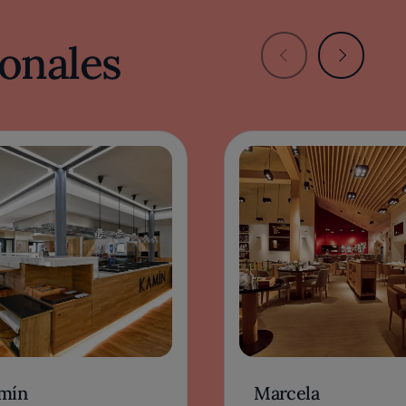
onales
mín
Marcela
ÓN, ESPAÑA
LEÓN, ESPAÑA