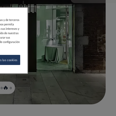
ias y de terceros
 nos permita
 sus intereses y
ido de nuestras
gurar sus
de configuración
s las cookies
0
0