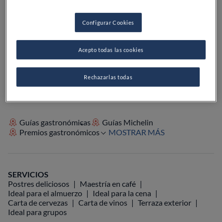
PRECIO
Configurar Cookies
Acepto todas las cookies
VER EN EL MAPA
+34 987 07 13 78
VISITAR WEB
Rechazarlas todas
Guías gastronómicas
Guías Michelin
Premios gastronómicos
MOSTRAR MÁS
SERVICIOS
Postres deliciosos
Maestría en café
Ideal para el almuerzo
Ideal para la cena
Carta de cervezas
Carta de vinos
Terraza exterior
Ideal para grupos