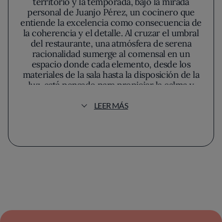
territorio y la temporada, bajo la mirada
personal de Juanjo Pérez, un cocinero que
entiende la excelencia como consecuencia de
la coherencia y el detalle. Al cruzar el umbral
del restaurante, una atmósfera de serena
racionalidad sumerge al comensal en un
espacio donde cada elemento, desde los
materiales de la sala hasta la disposición de la
luz, está pensado para propiciar la calma y
favorecer la observación consciente de la
mesa. La decoración huye del alarde: la
LEER MÁS
madera cálida y los tonos neutros construyen
un ambiente íntimo, casi recogido, donde el
bullicio exterior queda lejos y lo importante
sucede dentro, a fuego lento.
La propuesta de Cocinandos dialoga con la
tradición gastronómica leonesa y castellana
mediante una lectura contemporánea basada
en la temporalidad y la proximidad del
producto. Cada menú permite recorrer
matices de la despensa local; carnes morenas