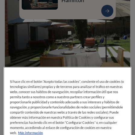
Hamilton
0
0
0
0
0
Si hace clic en el botón “Acepto todas las cookies”, consiente el uso de cookies (o
tecnologías similares) propias y de terceros para analizar el tráfico en nuestras
webs, conocer sus hábitos de navegación, recopilar información útil que nos
permita tanto a nosotros como a nuestros partners crear perfiles y
proporcionarle publicidad y contenido adecuado a sus intereses y hábitos de
Plaza San Marcos, 5
24001
León
León
España
navegación, y proporcionarle funcionalidades de redes sociales (permitiéndole
compartir contenido de nuestras webs a través de las redes sociales). Puede
obtener más información en nuestra Política de Cookies y configurar sus
CERRADO
Abre el
Viernes,
13:45-14:45, 20:45-21:45
preferencias haciendo clic en el botón “Configurar Cookies” o, en cualquier
VER HORARIOS
momento, accediendo al enlace de configuración de cookies en nuestra
web.
Más información