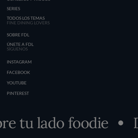
SERIES
TODOS LOS TEMAS
FINE DINING LOVERS
SOBRE FDL
ÚNETE A FDL
SÍGUENOS
INSTAGRAM
FACEBOOK
YOUTUBE
PINTEREST
e tu lado foodie
D