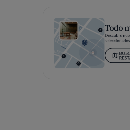
Todo 
Descubre nues
seleccionados 
BUS
RES