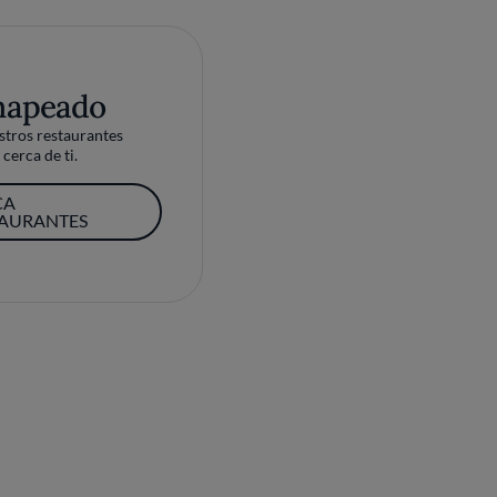
mapeado
tros restaurantes
cerca de ti.
CA
TAURANTES