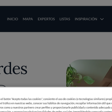
ias
Main navigation
INICIO
MAPA
EXPERTOS
LISTAS
INSPIRACIÓN
Pasar al contenido principal
os
rdes
ÁS
en el botón “Acepto todas las cookies”, consiente el uso de cookies (o tecnologías similares) prop
 el tráfico en nuestras webs, conocer sus hábitos de navegación, recopilar información útil que
ros como a nuestros partners crear perfiles y proporcionarle publicidad y contenido adecuado a
vegación, y proporcionarle funcionalidades de redes sociales (permitiéndole compartir conten