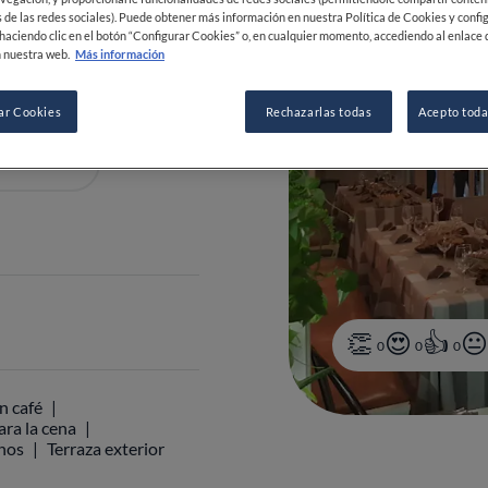
 de las redes sociales). Puede obtener más información en nuestra Política de Cookies y confi
haciendo clic en el botón “Configurar Cookies” o, en cualquier momento, accediendo al enlace 
 nuestra web.
Más información
ar Cookies
Rechazarlas todas
Acepto toda
 08 94 95
0
0
0
n café
ara la cena
inos
Terraza exterior