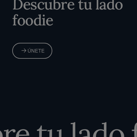
Descubre tu lado
foodie
ÚNETE
 tu lado f