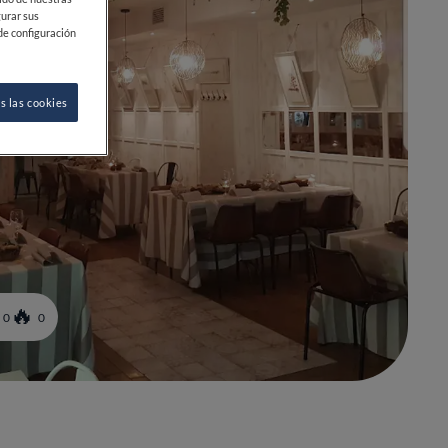
gurar sus
de configuración
s las cookies
0
0