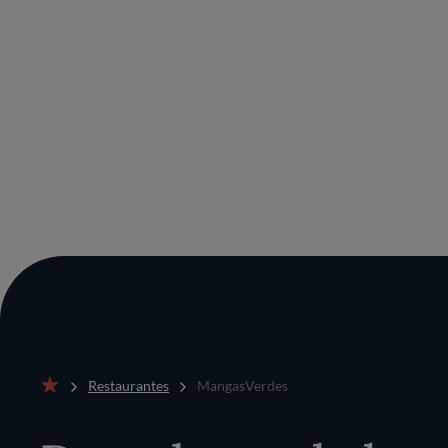
Restaurantes
MangasVerdes
Inicio