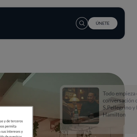
User account menu
ÚNETE
Todo empieza con una
conversación con
S.Pellegrino y Lewis
Hamilton
ias y de terceros
 nos permita
 sus intereses y
ido de nuestras