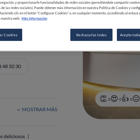
vegación, y proporcionarle funcionalidades de redes sociales (permitiéndole compartir conten
adrid
España
 de las redes sociales). Puede obtener más información en nuestra Política de Cookies y confi
haciendo clic en el botón “Configurar Cookies” o, en cualquier momento, accediendo al enlace 
 nuestra web.
Más información
0:00-24:00
ar Cookies
Rechazarlas todas
Acepto toda
 48 50 30
0
0
0
MOSTRAR MÁS
s deliciosos