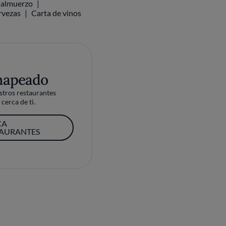
l almuerzo
rvezas
Carta de vinos
mapeado
tros restaurantes
cerca de ti.
CA
TAURANTES