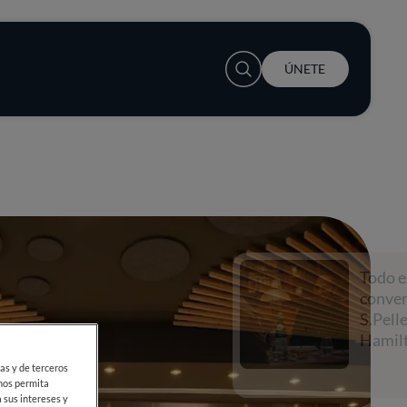
User account menu
ÚNETE
Todo empieza con una
conversación con
S.Pellegrino y Lewis
Hamilton
ias y de terceros
 nos permita
 sus intereses y