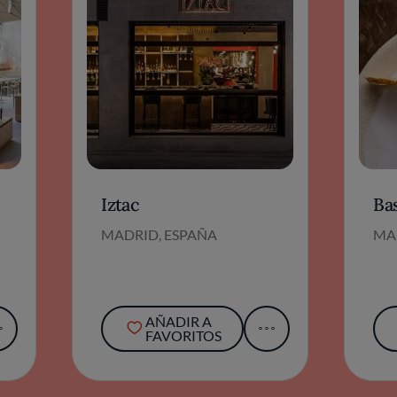
Iztac
Ba
MADRID, ESPAÑA
MA
AÑADIR A
FAVORITOS