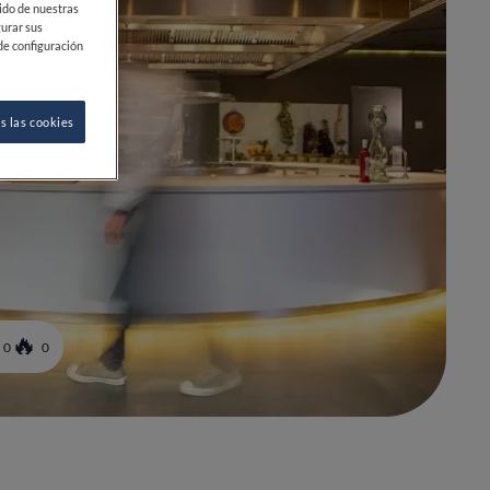
ido de nuestras
gurar sus
de configuración
s las cookies
0
0