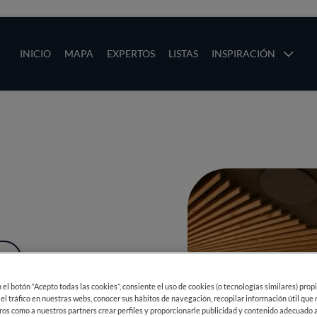
ias
Main navigation
INICIO
MAPA
EXPERTOS
LISTAS
INSPIRACIÓN
Pasar al contenido principal
os
ÁS
en el botón “Acepto todas las cookies”, consiente el uso de cookies (o tecnologías similares) prop
 el tráfico en nuestras webs, conocer sus hábitos de navegación, recopilar información útil que
ros como a nuestros partners crear perfiles y proporcionarle publicidad y contenido adecuado a