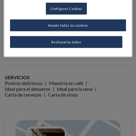
Configurar Cookies
VER EN EL MAPA
VISITAR WEB
Acepto todas las cookies
Rechazarlas todas
Guías gastronómicas
Guías Michelin
Premios gastronómicos
SERVICIOS
Postres deliciosos
Maestría en café
Ideal para el almuerzo
Ideal para la cena
Carta de cervezas
Carta de vinos