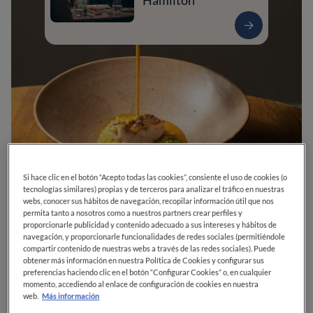
Hamilton
Si hace clic en el botón “Acepto todas las cookies”, consiente el uso de cookies (o
0
0
0
0
0
tecnologías similares) propias y de terceros para analizar el tráfico en nuestras
webs, conocer sus hábitos de navegación, recopilar información útil que nos
permita tanto a nosotros como a nuestros partners crear perfiles y
proporcionarle publicidad y contenido adecuado a sus intereses y hábitos de
navegación, y proporcionarle funcionalidades de redes sociales (permitiéndole
C. del Granito, 20
28045
Madrid
Madrid
España
compartir contenido de nuestras webs a través de las redes sociales). Puede
obtener más información en nuestra Política de Cookies y configurar sus
preferencias haciendo clic en el botón “Configurar Cookies” o, en cualquier
CERRADO
Abre el
Lunes,
13:45-17:00, 20:30-21:15
momento, accediendo al enlace de configuración de cookies en nuestra
VER HORARIOS
web.
Más información