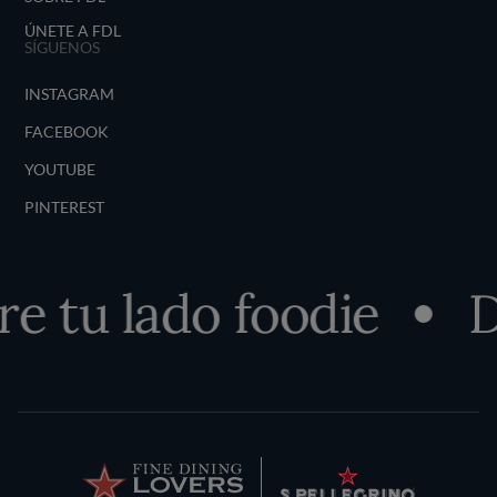
ÚNETE A FDL
SÍGUENOS
INSTAGRAM
FACEBOOK
YOUTUBE
PINTEREST
e tu lado foodie
D