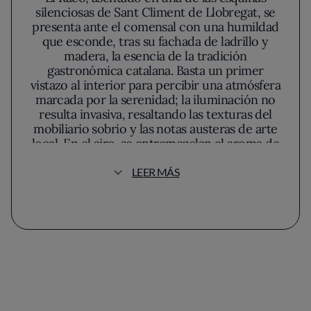
silenciosas de Sant Climent de Llobregat, se
presenta ante el comensal con una humildad
que esconde, tras su fachada de ladrillo y
madera, la esencia de la tradición
gastronómica catalana. Basta un primer
vistazo al interior para percibir una atmósfera
marcada por la serenidad; la iluminación no
resulta invasiva, resaltando las texturas del
mobiliario sobrio y las notas austeras de arte
local. En el aire, se entremezclan el aroma de
hierbas frescas y el inconfundible perfume de
guisos lentamente cocinados, evocando la
LEER MÁS
memoria de las cocinas familiares del Baix
Llobregat.
La filosofía del equipo de cocina —alejada del
espectáculo y centrada en el producto— se
percibe tanto en el ritmo pausado del menú
como en la ejecución de cada plato. Aquí, la
carta se deja llevar por el ciclo natural de las
estaciones, y la procedencia de los