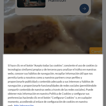
Hamilton
0
0
0
0
0
Si hace clic en el botón “Acepto todas las cookies”, consiente el uso de cookies (o
tecnologías similares) propias y de terceros para analizar el tráfico en nuestras
webs, conocer sus hábitos de navegación, recopilar información útil que nos
permita tanto a nosotros como a nuestros partners crear perfiles y
proporcionarle publicidad y contenido adecuado a sus intereses y hábitos de
Carrer Pocafarina, 20
08849
Sant Climent de Llobregat
Barcelona
navegación, y proporcionarle funcionalidades de redes sociales (permitiéndole
España
compartir contenido de nuestras webs a través de las redes sociales). Puede
obtener más información en nuestra Política de Cookies y configurar sus
preferencias haciendo clic en el botón “Configurar Cookies” o, en cualquier
CERRADO
Abre el
Sábado,
20:30-23:00
VER HORARIOS
momento, accediendo al enlace de configuración de cookies en nuestra
web.
Más información