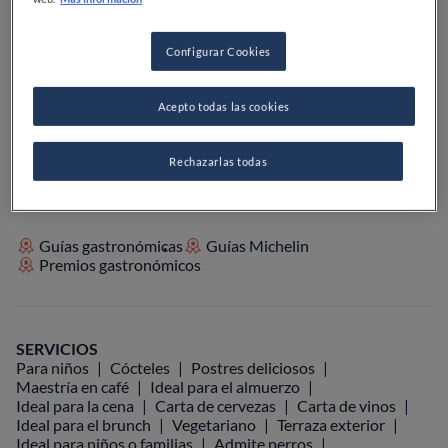
PRECIO
Configurar Cookies
Acepto todas las cookies
VER EN EL MAPA
+34 936 58 16 39
VISITAR WEB
Rechazarlas todas
Guías gastronómicas
Guías Michelin
Premios gastronómicos
SERVICIOS
Para niños
Cócteles
Postres deliciosos
Maestría en café
Ideal para el almuerzo
Ideal para la cena
Carta de cervezas
Carta de vinos
Ideal para el brunch
Vegetariano
Terraza exterior
Ideal para niños o familias
Admite perros