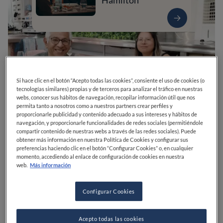
Hamilton
Si hace clic en el botón “Acepto todas las cookies”, consiente el uso de cookies (o
tecnologías similares) propias y de terceros para analizar el tráfico en nuestras
webs, conocer sus hábitos de navegación, recopilar información útil que nos
permita tanto a nosotros como a nuestros partners crear perfiles y
proporcionarle publicidad y contenido adecuado a sus intereses y hábitos de
navegación, y proporcionarle funcionalidades de redes sociales (permitiéndole
compartir contenido de nuestras webs a través de las redes sociales). Puede
0
0
0
0
0
obtener más información en nuestra Política de Cookies y configurar sus
preferencias haciendo clic en el botón “Configurar Cookies” o, en cualquier
momento, accediendo al enlace de configuración de cookies en nuestra
web.
Más información
C. de Lope de Rueda, 9
28009
Madrid
Madrid
España
Configurar Cookies
ABIERTO
VER HORARIOS
Acepto todas las cookies
PRECIO