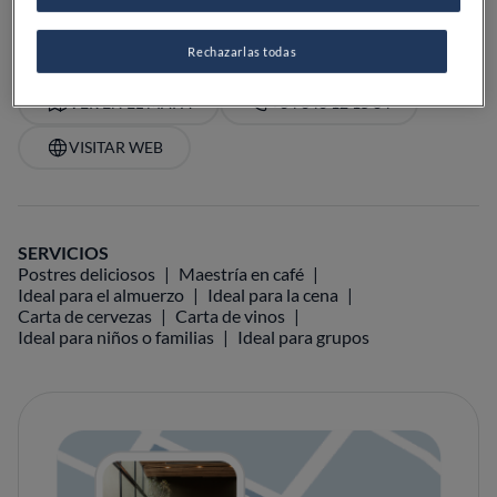
Rechazarlas todas
VER EN EL MAPA
+34 646 12 15 84
VISITAR WEB
SERVICIOS
Postres deliciosos
Maestría en café
Ideal para el almuerzo
Ideal para la cena
Carta de cervezas
Carta de vinos
Ideal para niños o familias
Ideal para grupos