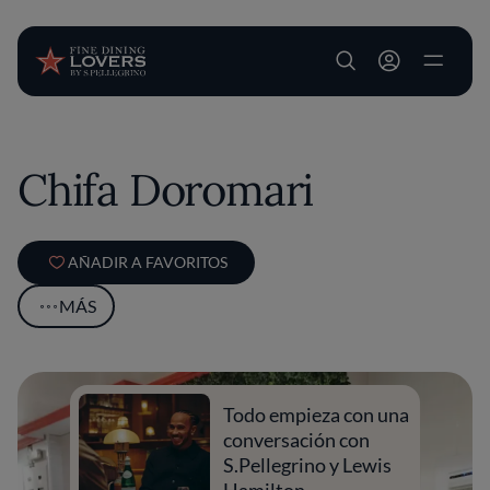
User account m
Pasar al contenido principal
Chifa Doromari
AÑADIR A FAVORITOS
MÁS
Todo empieza con una
conversación con
S.Pellegrino y Lewis