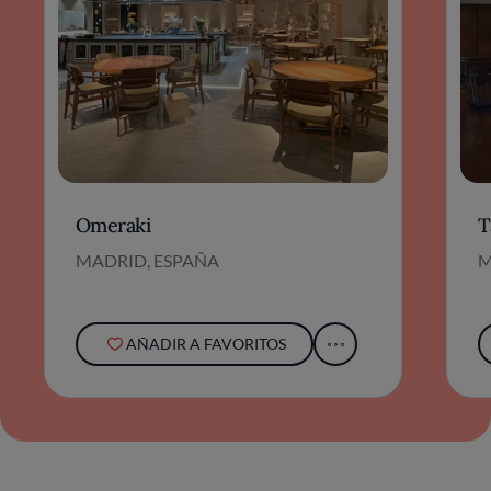
Omeraki
T
MADRID, ESPAÑA
M
AÑADIR A FAVORITOS