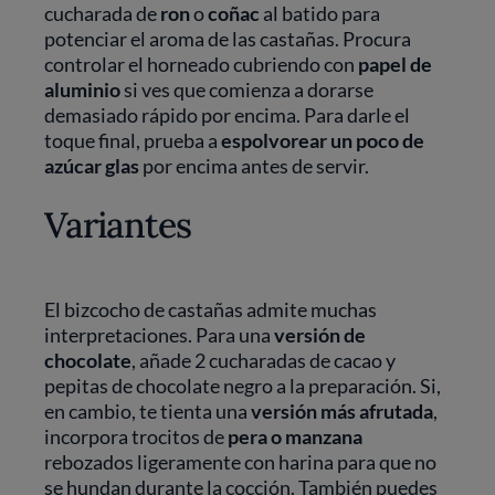
cucharada de
ron
o
coñac
al batido para
potenciar el aroma de las castañas. Procura
controlar el horneado cubriendo con
papel de
aluminio
si ves que comienza a dorarse
demasiado rápido por encima. Para darle el
toque final, prueba a
espolvorear un poco de
azúcar glas
por encima antes de servir.
Variantes
El bizcocho de castañas admite muchas
interpretaciones. Para una
versión de
chocolate
, añade 2 cucharadas de cacao y
pepitas de chocolate negro a la preparación. Si,
en cambio, te tienta una
versión más afrutada
,
incorpora trocitos de
pera o manzana
rebozados ligeramente con harina para que no
se hundan durante la cocción. También puedes