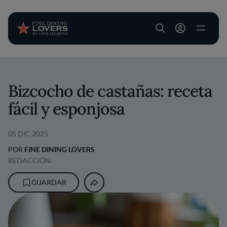
User account m
Pasar al contenido principal
Bizcocho de castañas: receta
fácil y esponjosa
05 DIC 2025
POR
FINE DINING LOVERS
REDACCIÓN
GUARDAR