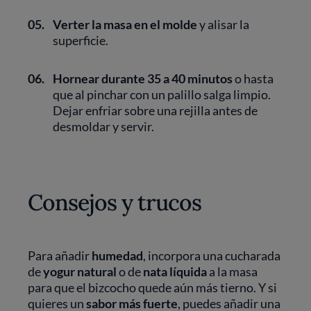
05.
Verter la masa en el molde
y alisar la
superficie.
06.
Hornear durante 35 a 40 minutos
o hasta
que al pinchar con un palillo salga limpio.
Dejar enfriar sobre una rejilla antes de
desmoldar y servir.
Consejos y trucos
Para añadir
humedad
, incorpora una cucharada
de
yogur natural
o de
nata líquida
a la masa
para que el bizcocho quede aún más tierno. Y si
quieres un
sabor más fuerte
, puedes añadir una