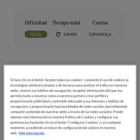
Dificultad
Tiempo total
Cocina
FÁCIL
50MIN
ESPAÑOLA
Si hace clic en el botón “Acepto todas las cookies”, consiente el uso de cookies (o
Ingredientes
tecnologías similares) propias y de terceros para analizar el tráfico en nuestras
webs, conocer sus hábitos de navegación, recopilar información útil que nos
permita tanto a nosotros como a nuestros partners crear perfiles y
proporcionarle publicidad y contenido adecuado a sus intereses y hábitos de
Harina de castañas: 250 g
navegación, y proporcionarle funcionalidades de redes sociales (permitiéndole
compartir contenido de nuestras webs a través de las redes sociales). Puede
Azúcar moreno: 180 g
obtener más información en nuestra Política de Cookies y configurar sus
preferencias haciendo clic en el botón “Configurar Cookies” o, en cualquier
momento, accediendo al enlace de configuración de cookies en nuestra
Huevos: 4
web.
Más información