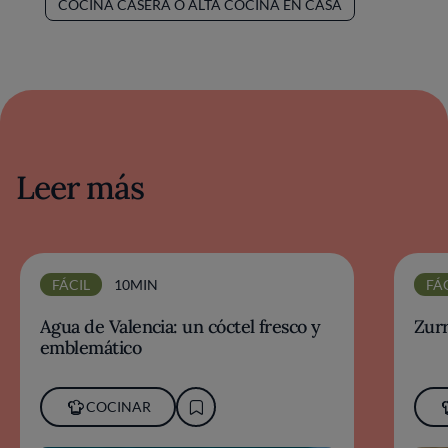
COCINA CASERA O ALTA COCINA EN CASA
Leer más
FÁCIL
10MIN
FÁ
Agua de Valencia: un cóctel fresco y
Zur
emblemático
COCINAR