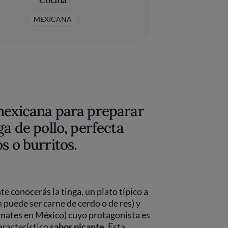
MEXICANA
 mexicana para preparar
ga de pollo, perfecta
s o burritos.
e conocerás la tinga, un plato típico a
puede ser carne de cerdo o de res) y
omates en México) cuyo protagonista es
característico
sabor picante
. Esta