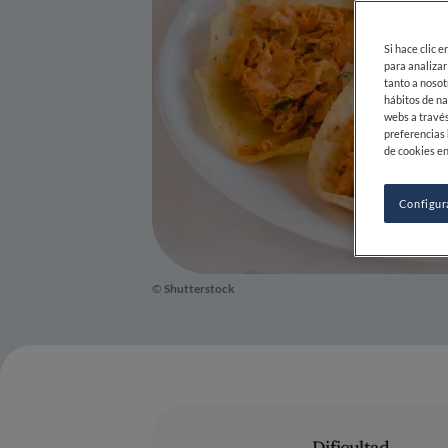
Si hace clic 
para analizar
tanto a nosot
hábitos de na
webs a través
preferencias 
de cookies en
Configur
©
Shutterstock
Dificultad