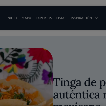
ias
Main navigation
INICIO
MAPA
EXPERTOS
LISTAS
INSPIRACIÓN
Pasar al contenido principal
os
Tinga de p
auténtica 