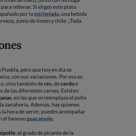
ara rellenar. Si eliges este plato
mpañado por la
michelada
, una bebida
erveza, zumo de limón y chile. ¡Toda
iones
n Puebla, pero que hoy en día se
ico, con sus variaciones. Por eso es
lo, sino también de
res
, de
cerdo
e
 de las diferentes carnes. Existen
ganas
, en las que se reemplaza el pollo
o la zanahoria. Además, hay quienes
A la hora de servir, puedes acompañar
n el famoso
guacamole
.
hipotle
, el grado de picante de la