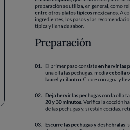
preparación se utiliza, en general, como rel
entre otros platos típicos mexicanos
. A c
ingredientes, los pasos y las recomendaci
típica y llena de sabor.
Preparación
01.
El primer paso consiste
en hervir las 
una olla las pechugas, media
cebolla
c
laurel
y
cilantro
. Cubre con agua y llev
02.
Deja hervir las pechugas
con la olla t
20 y 30 minutos.
Verifica la cocción h
de las pechugas y, si están cocidas, ret
03.
Escurre las pechugas y deshébralas
, 