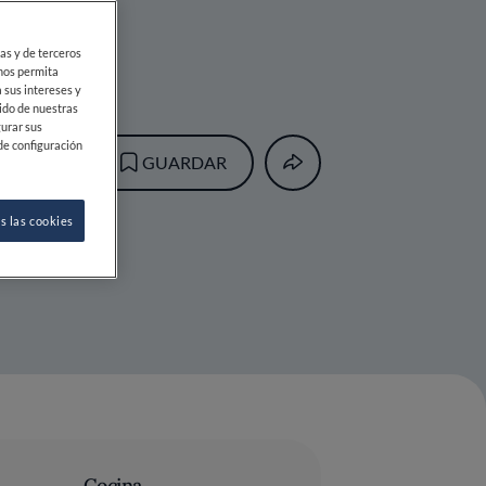
ias y de terceros
 nos permita
 sus intereses y
ido de nuestras
gurar sus
de configuración
GUARDAR
s las cookies
Cocina