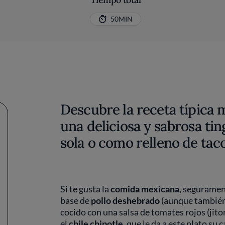
50MIN
Descubre la receta típica
una deliciosa y sabrosa tin
sola o como relleno de taco
Si te gusta la
comida mexicana
, segurament
base de
pollo deshebrado
(aunque también 
cocido con una salsa de tomates rojos (jit
el
chile chipotle
, que le da a este plato su 