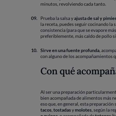
minutos, revolviendo cada tanto.
09.
Prueba la salsa y
ajusta de sal y pimie
la receta, puedes seguir cocinando la 
consistencia (para que se evapore más 
preferiblemente, más caldo de pollo s
10.
Sirve en una fuente profunda
, acompa
con alguno de los acompañamientos q
Con qué acompañar
Al ser una preparación particularment
bien acompañada de alimentos más neut
eso que, en general, esta preparación 
tacos
,
tostadas
y
molotes
, según la r
o quinoa
, o acompañada de
totopos
(t