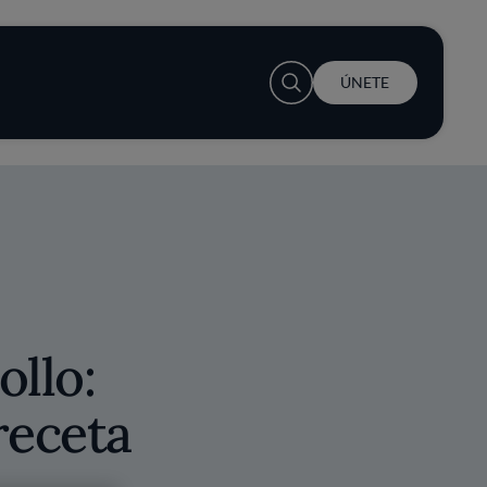
User account menu
ÚNETE
ollo:
receta