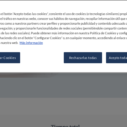
mexicana
en el botón “Acepto todas las cookies”, consiente el uso de cookies (o tecnologías similares) prop
13 MAR 2024
 el tráfico en nuestras webs, conocer sus hábitos de navegación, recopilar información útil que
ros como a nuestros partners crear perfiles y proporcionarle publicidad y contenido adecuado a
vegación, y proporcionarle funcionalidades de redes sociales (permitiéndole compartir conten
 de las redes sociales). Puede obtener más información en nuestra Política de Cookies y confi
POR
FINE DINING LOVERS
haciendo clic en el botón “Configurar Cookies” o, en cualquier momento, accediendo al enlace 
 nuestra web.
Más información
REDACCIÓN
ar Cookies
Rechazarlas todas
Acepto toda
Tiempo total