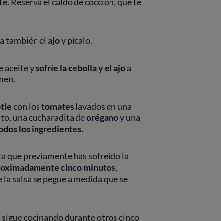
e. Reserva el caldo de cocción, que te
la también el
ajo
y pícalo.
e aceite y
sofríe la cebolla y el ajo
a
men.
tle
con los
tomates
lavados en una
sto, una cucharadita de
orégano
y una
odos los ingredientes.
 la que previamente has sofreído la
proximadamente cinco minutos
,
 la salsa se pegue a medida que se
 y sigue cocinando durante otros cinco