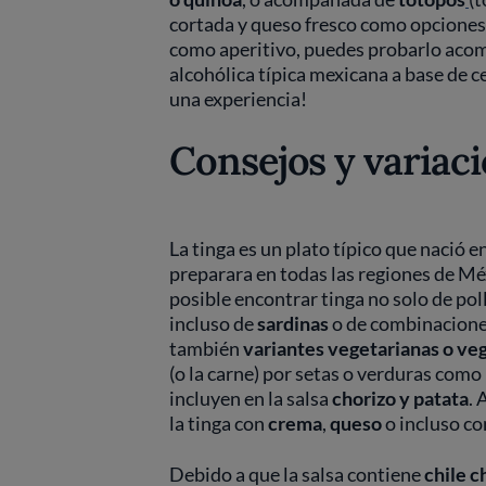
cortada y queso fresco como opciones p
como aperitivo, puedes probarlo aco
alcohólica típica mexicana a base de c
una experiencia!
Consejos y variac
La tinga es un plato típico que nació e
preparara en todas las regiones de Méx
posible encontrar tinga no solo de pol
incluso de
sardinas
o de combinaciones
también
variantes vegetarianas o ve
(o la carne) por setas o verduras com
incluyen en la salsa
chorizo y patata
. 
la tinga con
crema
,
queso
o incluso co
Debido a que la salsa contiene
chile c