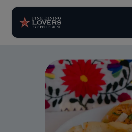
Opinión y notic
Recetas
Consejos y truc
Series