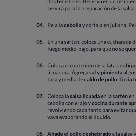
dos tenedores. Reserva en un recipient
servirá para la preparación de la salsa.
04.
Pela la
cebolla
y córtala en juliana. Pe
05.
En una sartén, coloca una cucharada d
fuego medio-bajo, para que no se que
06.
Coloca el contenido de la lata de
chipo
licuadora. Agrega
sal y pimienta
al gu
taza y media de
caldo de pollo
.
Licúa t
07.
Coloca la
salsa licuada
en la sartén en
cebolla con el ajo y
cocina durante a
revolviendo cada tanto para evitar que
vaya evaporando el líquido.
08.
Añade el pollo deshebrado
a la salsa