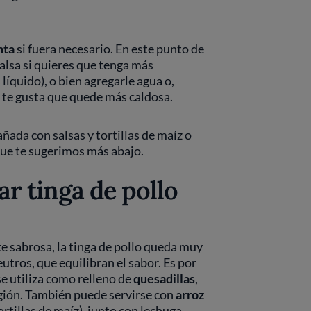
nta
si fuera necesario. En este punto de
salsa si quieres que tenga más
líquido), o bien agregarle agua o,
i te gusta que quede más caldosa.
ñada con salsas y tortillas de maíz o
ue te sugerimos más abajo.
 tinga de pollo
e sabrosa, la tinga de pollo queda muy
ros, que equilibran el sabor. Es por
se utiliza como relleno de
quesadillas
,
egión. También puede servirse con
arroz
ortillas de maíz), junto con lechuga