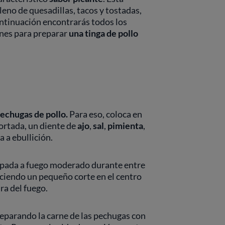
leno de quesadillas, tacos y tostadas,
ontinuación encontrarás todos los
ones para preparar
una tinga de pollo
pechugas de pollo.
Para eso, coloca en
ortada, un diente de
ajo
,
sal
,
pimienta
,
a a ebullición.
apada
a fuego moderado durante entre
aciendo un pequeño corte en el centro
ira del fuego.
separando la carne de las pechugas con