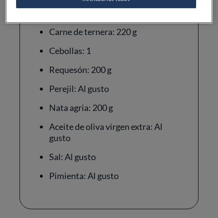
Patatas: 200 g
Carne de ternera: 220 g
Cebollas: 1
Requesón: 200 g
Perejil: Al gusto
Nata agria: 200 g
Aceite de oliva virgen extra: Al
gusto
Sal: Al gusto
Pimienta: Al gusto