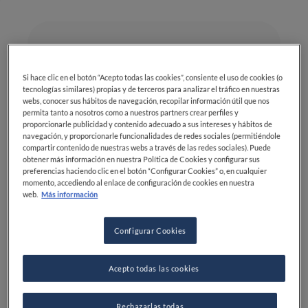
Dificultad
Tiempo total
INTERMEDIO
1H 0MIN
Si hace clic en el botón “Acepto todas las cookies”, consiente el uso de cookies (o
Cocina
tecnologías similares) propias y de terceros para analizar el tráfico en nuestras
webs, conocer sus hábitos de navegación, recopilar información útil que nos
permita tanto a nosotros como a nuestros partners crear perfiles y
EUROPEA
proporcionarle publicidad y contenido adecuado a sus intereses y hábitos de
navegación, y proporcionarle funcionalidades de redes sociales (permitiéndole
compartir contenido de nuestras webs a través de las redes sociales). Puede
obtener más información en nuestra Política de Cookies y configurar sus
preferencias haciendo clic en el botón “Configurar Cookies” o, en cualquier
momento, accediendo al enlace de configuración de cookies en nuestra
web.
Más información
Ingredientes
Configurar Cookies
Acepto todas las cookies
Harina: 400 g
Huevos: 2
Rechazarlas todas