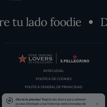
 tu lado foodie
De
Terms and Conditions
AVISO LEGAL
POLÍTICA DE COOKIES
POLÍTICA GENERAL DE PRIVACIDAD
LOCATION & LANGUAGE
¡No te lo pierdas!
Regístrate ahora para obtener
acceso ilimitado a las historias seleccionadas de
España