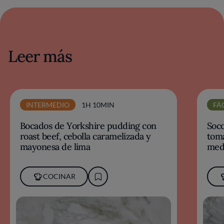
Leer más
INTERMEDIO
1H 10MIN
FÁ
Bocados de Yorkshire pudding con
Socc
roast beef, cebolla caramelizada y
toma
mayonesa de lima
med
COCINAR