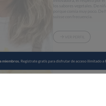
innovadora, el respeto por el
los sabores vegetales. De niñ
porque comía muy poco. De he
suisse con frecuencia.
VER PERFIL
ra miembros.
Regístrate gratis para disfrutar de acceso ilimitado a