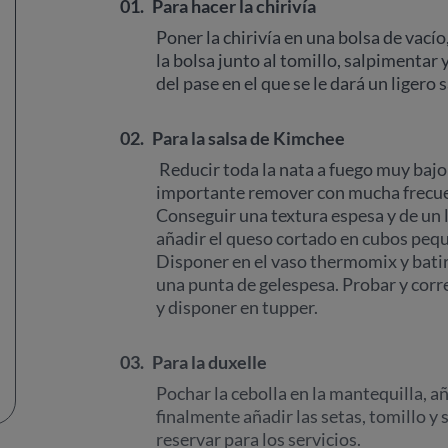
01.
Para hacer la chirivía
Poner la chirivía en una bolsa de vacío,
la bolsa junto al tomillo, salpimentar
del pase en el que se le dará un ligero 
02.
Para la salsa de Kimchee
Reducir toda la nata a fuego muy bajo
importante remover con mucha frecuen
Conseguir una textura espesa y de un l
añadir el queso cortado en cubos pequ
Disponer en el vaso thermomix y batir 
una punta de gelespesa. Probar y corre
y disponer en tupper.
03.
Para la duxelle
Pochar la cebolla en la mantequilla, añ
finalmente añadir las setas, tomillo y
reservar para los servicios.