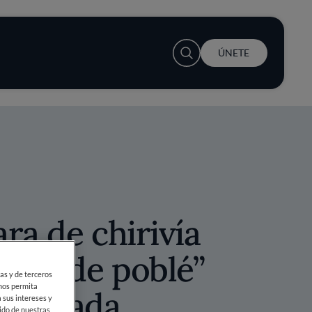
User account menu
ÚNETE
ra de chirivía
“tot de poblé”
ias y de terceros
 nos permita
 ahumada
 sus intereses y
ido de nuestras