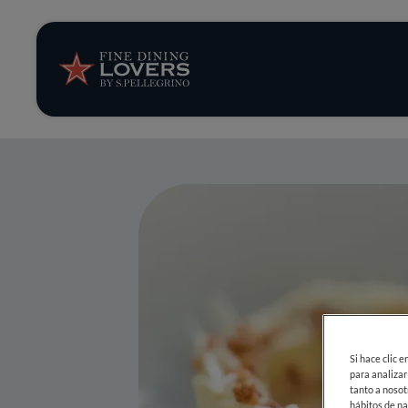
Opinión y notic
Recetas
Consejos y truc
Series
Si hace clic 
para analizar
tanto a nosot
hábitos de na