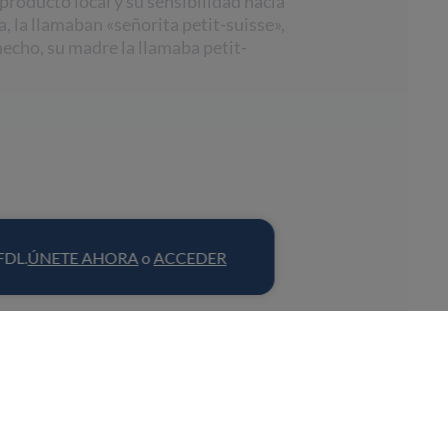
 producto local y su sensibilidad hacia
a, la llamaban «señorita petit-suisse»,
cho, su madre la llamaba petit-
 FDL.
ÚNETE AHORA
o
ACCEDER