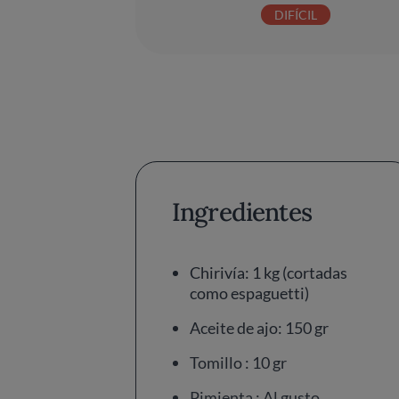
DIFÍCIL
Ingredientes
Chirivía: 1 kg (cortadas
como espaguetti)
Aceite de ajo: 150 gr
Tomillo : 10 gr
Pimienta : Al gusto