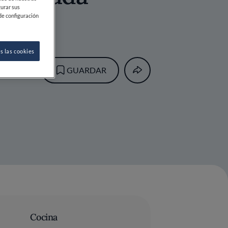
gurar sus
de configuración
s las cookies
GO
GUARDAR
Cocina