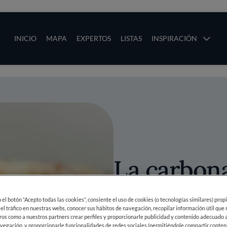
ias
Main navigation
INICIO
MAPA
EXPERTOS
LISTAS
INSPIRACIÓN
Pasar al contenido principal
os
La carbona
con queso 
en el botón “Acepto todas las cookies”, consiente el uso de cookies (o tecnologías similares) prop
 el tráfico en nuestras webs, conocer sus hábitos de navegación, recopilar información útil que
y duxelle
ros como a nuestros partners crear perfiles y proporcionarle publicidad y contenido adecuado a
vegación, y proporcionarle funcionalidades de redes sociales (permitiéndole compartir conten