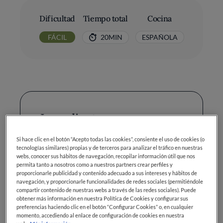
Dificultad
Tiempo total
Cocina
FÁCIL
20MIN
ESPAÑOLA
Ingredientes
Si hace clic en el botón “Acepto todas las cookies”, consiente el uso de cookies (o
tecnologías similares) propias y de terceros para analizar el tráfico en nuestras
Chufas: 500 gr
webs, conocer sus hábitos de navegación, recopilar información útil que nos
permita tanto a nosotros como a nuestros partners crear perfiles y
Agua fría: 1 litro
proporcionarle publicidad y contenido adecuado a sus intereses y hábitos de
navegación, y proporcionarle funcionalidades de redes sociales (permitiéndole
Azúcar glas: 150 gr
compartir contenido de nuestras webs a través de las redes sociales). Puede
obtener más información en nuestra Política de Cookies y configurar sus
preferencias haciendo clic en el botón “Configurar Cookies” o, en cualquier
momento, accediendo al enlace de configuración de cookies en nuestra