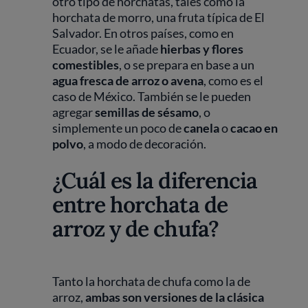
otro tipo de horchatas, tales como la
horchata de morro, una fruta típica de El
Salvador. En otros países, como en
Ecuador, se le añade
hierbas y flores
comestibles
, o se prepara en base a un
agua fresca de arroz o avena
, como es el
caso de México. También se le pueden
agregar
semillas de sésamo
, o
simplemente un poco de
canela
o
cacao en
polvo
, a modo de decoración.
¿Cuál es la diferencia
entre horchata de
arroz y de chufa?
Tanto la horchata de chufa como la de
arroz,
ambas son versiones de la clásica