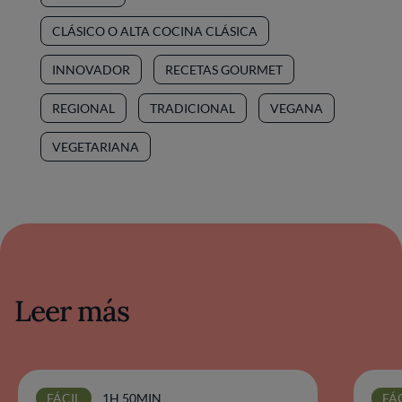
CLÁSICO O ALTA COCINA CLÁSICA
INNOVADOR
RECETAS GOURMET
REGIONAL
TRADICIONAL
VEGANA
VEGETARIANA
Leer más
FÁCIL
1H 50MIN
FÁ