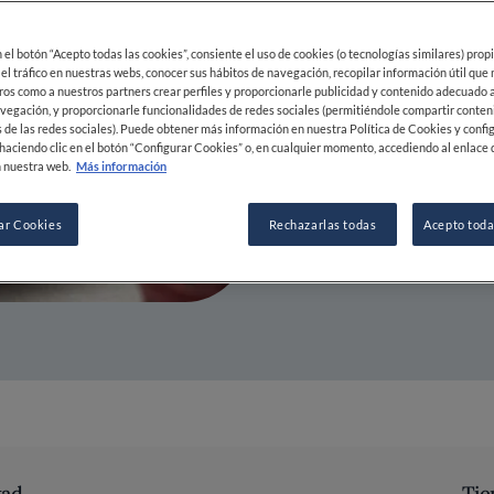
19 SEP 2022
en el botón “Acepto todas las cookies”, consiente el uso de cookies (o tecnologías similares) prop
 el tráfico en nuestras webs, conocer sus hábitos de navegación, recopilar información útil que
POR
FINE DINING LOVERS
ros como a nuestros partners crear perfiles y proporcionarle publicidad y contenido adecuado a
vegación, y proporcionarle funcionalidades de redes sociales (permitiéndole compartir conten
REDACCIÓN
 de las redes sociales). Puede obtener más información en nuestra Política de Cookies y confi
haciendo clic en el botón “Configurar Cookies” o, en cualquier momento, accediendo al enlace 
 nuestra web.
Más información
ar Cookies
Rechazarlas todas
Acepto toda
tad
Tie