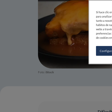
Si hace clic 
para analizar
tanto a nosot
hábitos de na
webs a través
preferencias 
de cookies en
Configur
Foto:
iStock
Dificul