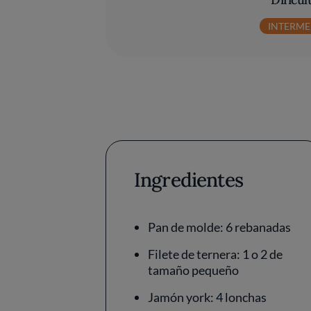
INTERME
Ingredientes
Pan de molde: 6 rebanadas
Filete de ternera: 1 o 2 de
tamaño pequeño
Jamón york: 4 lonchas