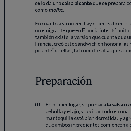
se lo da una
salsa picante
que se prepara c
como
molho
.
En cuanto a su origen hay quienes dicen qu
un emigrante que en Francia intentó imita
también existe la versión que cuenta que un
Francia, creó este sándwich en honor a las 
picante” de ellas, tal como la salsa que a
Preparación
01.
En primer lugar, se prepara
la salsa o
m
cebolla
y el
ajo
, y cocinar todo en una 
mantequilla esté bien derretida, y ag
que ambos ingredientes comiencen a 