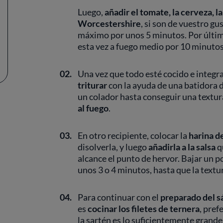
Luego,
añadir el tomate, la cerveza, la
Worcestershire
, si son de vuestro gu
máximo por unos 5 minutos. Por últi
esta vez a fuego medio por 10 minuto
02.
Una vez que todo esté cocido e integr
triturar
con la ayuda de una batidora d
un colador hasta conseguir una textura
al fuego
.
03.
En otro recipiente, colocar la
harina d
disolverla, y luego
añadirla a la salsa
q
alcance el punto de hervor. Bajar un 
unos 3 o 4 minutos, hasta que la textu
04.
Para continuar con el
preparado del
s
es
cocinar los filetes de ternera
, pref
la sartén es lo suficientemente grande