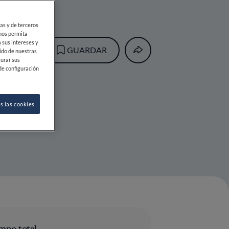
ias y de terceros
 nos permita
 sus intereses y
GUARDAR
ido de nuestras
gurar sus
de configuración
s las cookies
mpo total