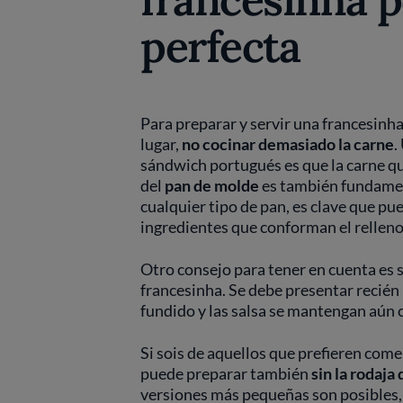
perfecta
Para preparar y servir una francesinh
lugar,
no cocinar demasiado la carne
.
sándwich portugués es que la carne qu
del
pan de molde
es también fundament
cualquier tipo de pan, es clave que pu
ingredientes que conforman el rellen
Otro consejo para tener en cuenta es
francesinha. Se debe presentar recién
fundido y las salsa se mantengan aún c
Si sois de aquellos que prefieren come
puede preparar también
sin la rodaja
versiones más pequeñas son posibles,