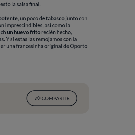
sto la salsa final.
potente
, un poco de
tabasco
junto con
on imprescindibles, así como la
ich
un huevo frito
recién hecho,
. Y si estas las remojamos con la
mer una francesinha original de Oporto
COMPARTIR