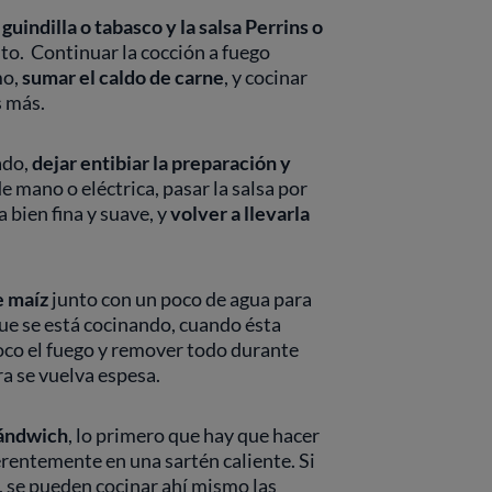
 guindilla o tabasco y la salsa Perrins o
sto. Continuar la cocción a fuego
mo,
sumar el caldo de carne
, y cocinar
s más.
ado,
dejar entibiar la preparación y
e mano o eléctrica, pasar la salsa por
 bien fina y suave, y
volver a llevarla
e maíz
junto con un poco de agua para
ue se está cocinando, cuando ésta
poco el fuego y remover todo durante
ra se vuelva espesa.
ándwich
, lo primero que hay que hacer
erentemente en una sartén caliente. Si
, se pueden cocinar ahí mismo las