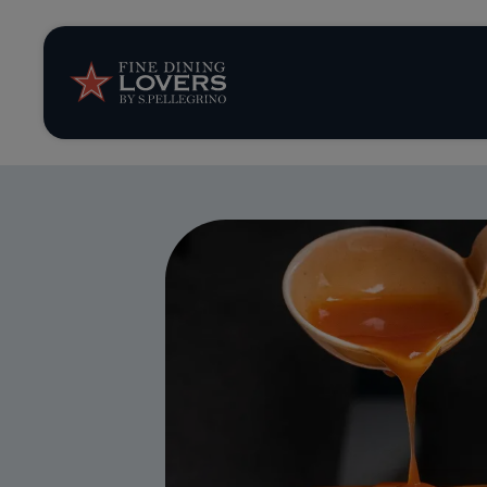
Opinión y notic
Recetas
Consejos y truc
Series