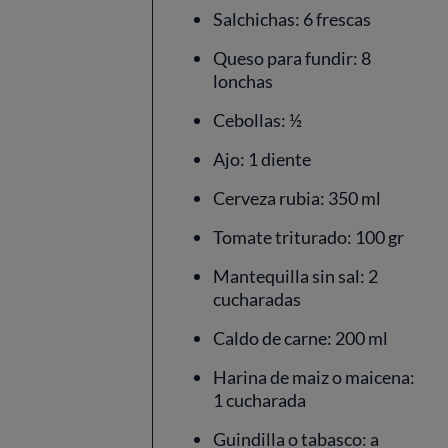
Salchichas: 6 frescas
Queso para fundir: 8
lonchas
Cebollas: ½
Ajo: 1 diente
Cerveza rubia: 350 ml
Tomate triturado: 100 gr
Mantequilla sin sal: 2
cucharadas
Caldo de carne: 200 ml
Harina de maiz o maicena:
1 cucharada
Guindilla o tabasco: a