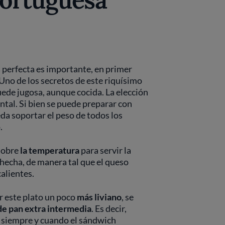
a perfecta es importante, en primer
 Uno de los secretos de este riquísimo
ede jugosa, aunque cocida. La elección
al. Si bien se puede preparar con
eda soportar el peso de todos los
o.
 sobre
la temperatura
para servir la
 hecha, de manera tal que el queso
alientes.
r este plato un poco
más liviano
, se
 de pan extra intermedia
. Es decir,
 siempre y cuando el sándwich