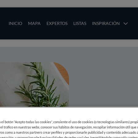
ias
Main navigation
INICIO
MAPA
EXPERTOS
LISTAS
INSPIRACIÓN
Pasar al contenido principal
os
Receta de 
en el botón “Acepto todas las cookies”, consiente el uso de cookies (o tecnologías similares) prop
 el tráfico en nuestras webs, conocer sus hábitos de navegación, recopilar información útil que
ros como a nuestros partners crear perfiles y proporcionarle publicidad y contenido adecuado a
vegación, y proporcionarle funcionalidades de redes sociales (permitiéndole compartir conten