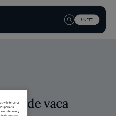
User account menu
ÚNETE
sebo de vaca
ias y de terceros
 nos permita
 sus intereses y
ido de nuestras