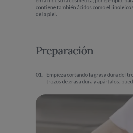
en la industria cosmética, por ejemplo, par
contiene también ácidos como el linoleico y
de la piel.
Preparación
01.
Empieza cortando la grasa dura del tro
trozos de grasa dura y apártalos; puede