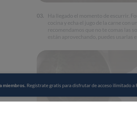
03.
Ha llegado el momento de escurrir. Fo
cocina y echa el jugo de la carne con u
recomendamos que no te comas las sobr
están aprovechando, puedes usarlas en
ra miembros.
Regístrate gratis para disfrutar de acceso ilimitado a