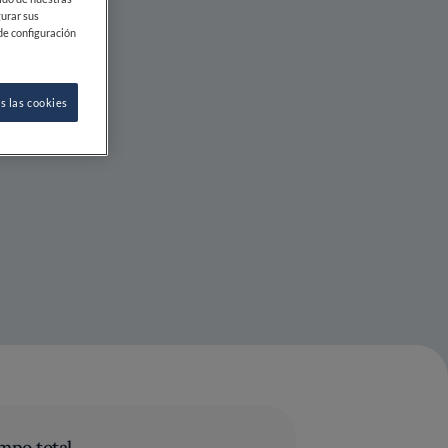
gurar sus
de configuración
s las cookies
mpo total