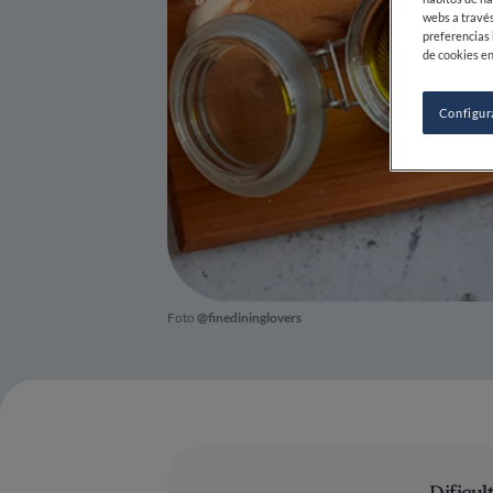
webs a través
preferencias 
de cookies en
Configur
Foto
@finedininglovers
Dificul