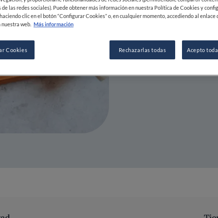
19 JUL 2021
 de las redes sociales). Puede obtener más información en nuestra Política de Cookies y confi
haciendo clic en el botón “Configurar Cookies” o, en cualquier momento, accediendo al enlace 
 nuestra web.
Más información
GUARDAR
ar Cookies
Rechazarlas todas
Acepto toda
tad
Tie