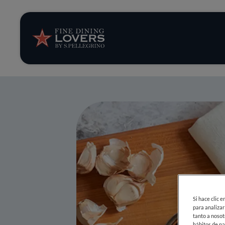
Opinión y notic
Recetas
Consejos y truc
Series
Si hace clic 
para analizar
tanto a nosot
hábitos de na