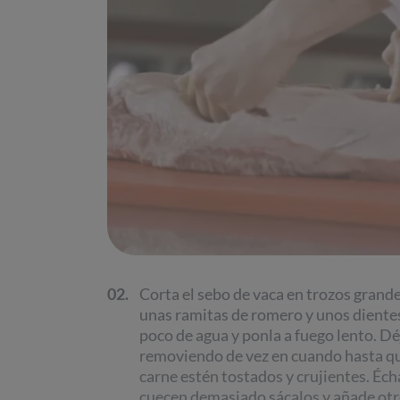
02.
Corta el sebo de vaca en trozos grand
unas ramitas de romero y unos dientes 
poco de agua y ponla a fuego lento. Dé
removiendo de vez en cuando hasta qu
carne estén tostados y crujientes. Échal
cuecen demasiado sácalos y añade otr