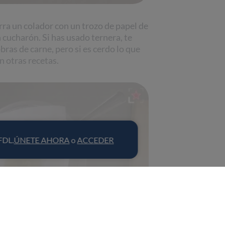
rra un colador con un trozo de papel de
n cucharón. Si has usado ternera, te
as de carne, pero si es cerdo lo que
 otras recetas.
 FDL.
ÚNETE AHORA
o
ACCEDER