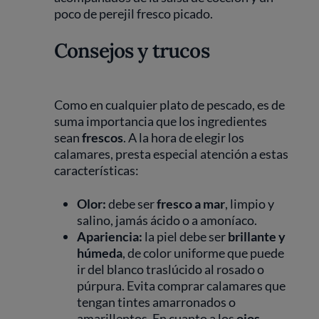
poco de perejil fresco picado.
Consejos y trucos
Como en cualquier plato de pescado, es de
suma importancia que los ingredientes
sean
frescos
. A la hora de elegir los
calamares, presta especial atención a estas
características:
Olor:
debe ser
fresco a mar
, limpio y
salino, jamás ácido o a amoníaco.
Apariencia:
la piel debe ser
brillante y
húmeda
, de color uniforme que puede
ir del blanco traslúcido al rosado o
púrpura. Evita comprar calamares que
tengan tintes amarronados o
amarillentos. En cuanto a los
ojos
,