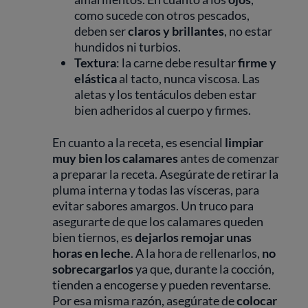
como sucede con otros pescados,
deben ser
claros y brillantes
, no estar
hundidos ni turbios.
Textura
: la carne debe resultar
firme y
elástica
al tacto, nunca viscosa. Las
aletas y los tentáculos deben estar
bien adheridos al cuerpo y firmes.
En cuanto a la receta, es esencial
limpiar
muy bien los calamares
antes de comenzar
a preparar la receta. Asegúrate de retirar la
pluma interna y todas las vísceras, para
evitar sabores amargos. Un truco para
asegurarte de que los calamares queden
bien tiernos, es
dejarlos remojar unas
horas en leche
. A la hora de rellenarlos,
no
sobrecargarlos
ya que, durante la cocción,
tienden a encogerse y pueden reventarse.
Por esa misma razón, asegúrate de
colocar