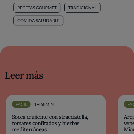
RECETAS GOURMET
TRADICIONAL
COMIDA SALUDABLE
Leer más
FÁCIL
1H 50MIN
FÁ
Socca crujiente con stracciatella,
Arep
tomates confitados y hierbas
vene
mediterráneas
Miam