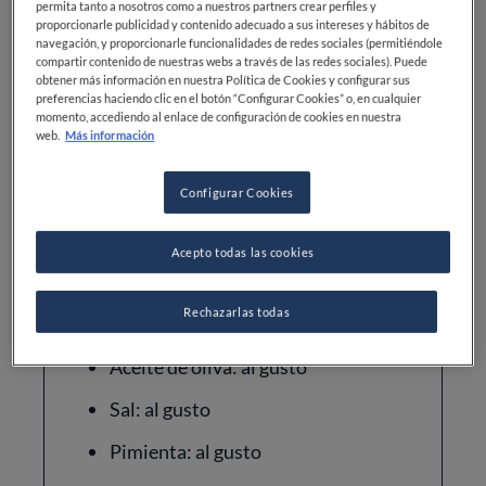
permita tanto a nosotros como a nuestros partners crear perfiles y
Dientes de ajo: 2
proporcionarle publicidad y contenido adecuado a sus intereses y hábitos de
navegación, y proporcionarle funcionalidades de redes sociales (permitiéndole
compartir contenido de nuestras webs a través de las redes sociales). Puede
Tomate: 1
obtener más información en nuestra Política de Cookies y configurar sus
preferencias haciendo clic en el botón “Configurar Cookies” o, en cualquier
Pan rallado: 1/2 taza
momento, accediendo al enlace de configuración de cookies en nuestra
web.
Más información
Huevo batido: 1
Configurar Cookies
Jamón serrano picado: 100 g
Carne de cerdo picada: 100 g
Acepto todas las cookies
Perejil picado: 1/4 taza
Rechazarlas todas
Vino blanco: 1/2 taza
Aceite de oliva: al gusto
Sal: al gusto
Pimienta: al gusto