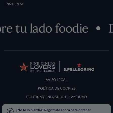
PINTEREST
e tu lado foodie
D
Terms and Conditions
AVISO LEGAL
POLÍTICA DE COOKIES
POLÍTICA GENERAL DE PRIVACIDAD
LOCATION & LANGUAGE
¡No te lo pierdas!
Regístrate ahora para obtener