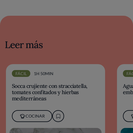
Leer más
FÁCIL
1H 50MIN
FÁ
Socca crujiente con stracciatella,
Agua
tomates confitados y hierbas
emb
mediterráneas
COCINAR