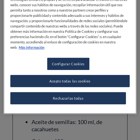
Dificultad
Tiempo total
Cocina
webs, conocer sus hábitos de navegación, recopilar información útil que nos
permita tanto a nosotros como a nuestros partners crear perfiles y
proporcionarle publicidad y contenido adecuado a sus intereses y hábitos de
INTERMEDIO
20MIN
ESPAÑOLA
navegación, y proporcionarle funcionalidades de redes sociales (permitiéndole
FRANCESA
compartir contenido de nuestras webs a través de las redes sociales). Puede
obtener más información en nuestra Política de Cookies y configurar sus
preferencias haciendo clic en el botón “Configurar Cookies” o, en cualquier
momento, accediendo al enlace de configuración de cookies en nuestra
web.
Más información
Configurar Cookies
Ingredientes
Acepto todas las cookies
Huevos: 4 yemas
Rechazarlas todas
Aceite de oliva: 100 ml
Aceite de semillas: 100 ml, de
cacahuetes