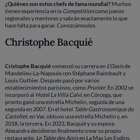
¿Quiénes son estos chefs de fama mundial?
Muchos
tienen experiencia en la
Competition
como jueces
regionales y mentores y sabrán exactamente lo que
hace falta para ganar. Conozcámoslos.
Christophe Bacquié
Cristophe Bacquié
comenzó su carrera en
L'Oasis
de
Mandelieu-La-Napoule con Stéphane Raimbault y
Louis Outhier. Después pasó por varios
establecimientos parisinos, como
Prunier
. En 2002 se
incorporó al
Hotel La Villa Calvi,
en Córcega, que
pronto ganó una estrella Michelin, seguida de una
segunda en 2007. En el hotel
Table Gastronomique du
Castellet
, en Var, obtuvo una estrella Michelin y, en
2018, la tercera. En 2023, Bacquié y su esposa
Alexandra decidieron finalmente crear su propio
restaurante,
Le Table des Amis
en La Mas Les Eydins