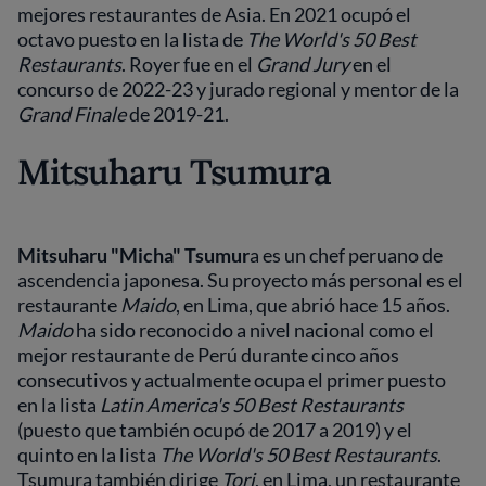
mejores restaurantes de Asia. En 2021 ocupó el
octavo puesto en la lista de
The World's 50 Best
Restaurants
. Royer fue en el
Grand Jury
en el
concurso de 2022-23 y jurado regional y mentor de la
Grand Finale
de 2019-21.
Mitsuharu Tsumura
Mitsuharu "Micha" Tsumur
a es un chef peruano de
ascendencia japonesa. Su proyecto más personal es el
restaurante
Maido
, en Lima, que abrió hace 15 años.
Maido
ha sido reconocido a nivel nacional como el
mejor restaurante de Perú durante cinco años
consecutivos y actualmente ocupa el primer puesto
en la lista
Latin America's 50 Best Restaurants
(puesto que también ocupó de 2017 a 2019) y el
quinto en la lista
The World's 50 Best Restaurants
.
Tsumura también dirige
Tori
, en Lima, un restaurante