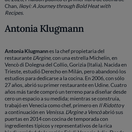
Chan,
Ikoyi: A Journey through Bold Heat with
Recipes
.
Antonia Klugmann
Antonia Klugmann
es la chef propietaria del
restaurante
L'Argine
, con una estrella Michelin, en
Vencò di Dolegna del Collio, Gorizia (Italia). Nacida en
Trieste, estudió Derecho en Milán, pero abandonó los
estudios para dedicarse a la cocina. En 2006, con sólo
27 años, abrió su primer restaurante en Udine. Cuatro
años más tarde compró un terreno para diseñar desde
cero un espacio a su medida; mientras se construía,
trabajó en Venecia como chef, primero en
Il Ridotto
y
a continuación en
Venissa
.
L'Argine a Vencò
abrió sus
puertas en 2014 con cocina de temporada con
ingredientes típicos y representativos de la rica