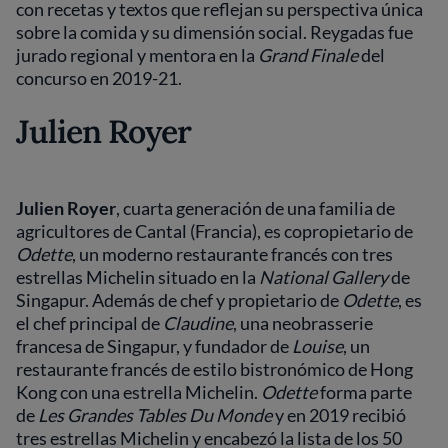
con recetas y textos que reflejan su perspectiva única
sobre la comida y su dimensión social. Reygadas fue
jurado regional y mentora en la
Grand Finale
del
concurso en 2019-21.
Julien Royer
Julien Royer
, cuarta generación de una familia de
agricultores de Cantal (Francia), es copropietario de
Odette
, un moderno restaurante francés con tres
estrellas Michelin situado en la
National Gallery
de
Singapur. Además de chef y propietario de
Odette
, es
el chef principal de
Claudine
, una neobrasserie
francesa de Singapur, y fundador de
Louise
, un
restaurante francés de estilo bistronómico de Hong
Kong con una estrella Michelin.
Odette
forma parte
de
Les Grandes Tables Du Monde
y en 2019 recibió
tres estrellas Michelin y encabezó la lista de los 50