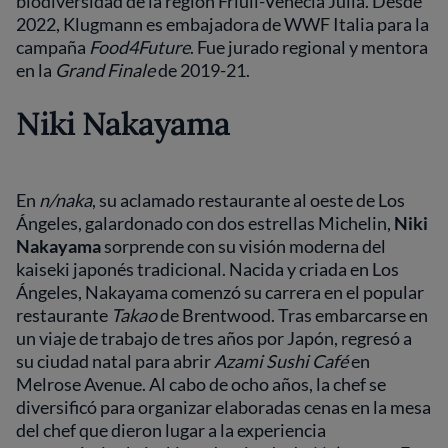
biodiversidad de la región Friuli-Venecia Julia. Desde
2022, Klugmann es embajadora de WWF Italia para la
campaña
Food4Future
. Fue jurado regional y mentora
en la
Grand Finale
de 2019-21.
Niki Nakayama
En
n/naka
, su aclamado restaurante al oeste de Los
Ángeles, galardonado con dos estrellas Michelin,
Niki
Nakayama
sorprende con su visión moderna del
kaiseki japonés tradicional. Nacida y criada en Los
Ángeles, Nakayama comenzó su carrera en el popular
restaurante
Takao
de Brentwood. Tras embarcarse en
un viaje de trabajo de tres años por Japón, regresó a
su ciudad natal para abrir
Azami Sushi Café
en
Melrose Avenue. Al cabo de ocho años, la chef se
diversificó para organizar elaboradas cenas en la mesa
del chef que dieron lugar a la experiencia