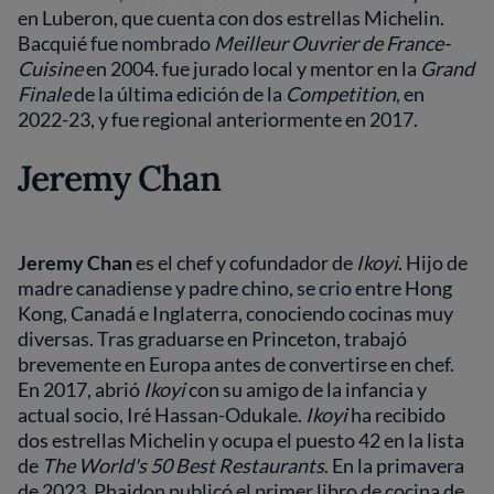
en Luberon, que cuenta con dos estrellas Michelin.
Bacquié fue nombrado
Meilleur Ouvrier de France-
Cuisine
en 2004. fue jurado local y mentor en la
Grand
Finale
de la última edición de la
Competition
, en
2022-23, y fue regional anteriormente en 2017.
Jeremy Chan
Jeremy Chan
es el chef y cofundador de
Ikoyi
. Hijo de
madre canadiense y padre chino, se crio entre Hong
Kong, Canadá e Inglaterra, conociendo cocinas muy
diversas. Tras graduarse en Princeton, trabajó
brevemente en Europa antes de convertirse en chef.
En 2017, abrió
Ikoyi
con su amigo de la infancia y
actual socio, Iré Hassan-Odukale.
Ikoyi
ha recibido
dos estrellas Michelin y ocupa el puesto 42 en la lista
de
The World's 50 Best Restaurants
. En la primavera
de 2023, Phaidon publicó el primer libro de cocina de