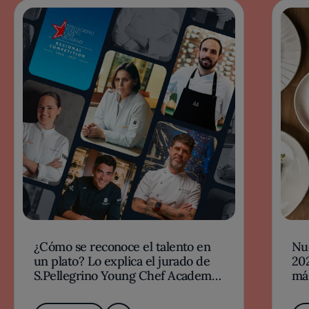
¿Cómo se reconoce el talento en
Nu
un plato? Lo explica el jurado de
202
S.Pellegrino Young Chef Academy
má
2026-27