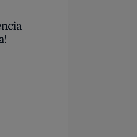
encia
a!