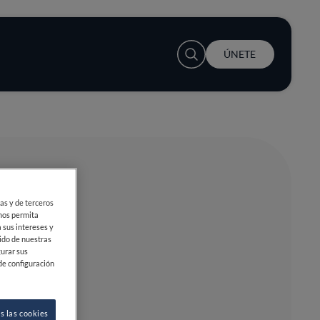
User account menu
ÚNETE
ias y de terceros
 nos permita
 sus intereses y
ido de nuestras
gurar sus
de configuración
s las cookies