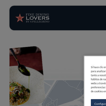
Opinión y notic
Recetas
Consejos y truc
Series
Si hace clic 
para analizar
tanto a nosot
hábitos de na
webs a través
preferencias 
de cookies en
Configur