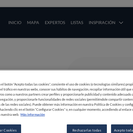
ias
Main navigation
INICIO
MAPA
EXPERTOS
LISTAS
INSPIRACIÓN
Pasar al contenido principal
os
en el botón “Acepto todas las cookies”, consiente el uso de cookies (o tecnologías similares) prop
 el tráfico en nuestras webs, conocer sus hábitos de navegación, recopilar información útil que
ros como a nuestros partners crear perfiles y proporcionarle publicidad y contenido adecuado a
vegación, y proporcionarle funcionalidades de redes sociales (permitiéndole compartir conten
 de las redes sociales). Puede obtener más información en nuestra Política de Cookies y confi
haciendo clic en el botón “Configurar Cookies” o, en cualquier momento, accediendo al enlace 
 nuestra web.
Más información
ar Cookies
Rechazarlas todas
Acepto toda