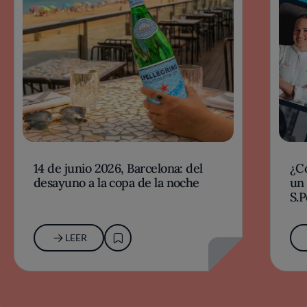
14 de junio 2026, Barcelona: del
¿Có
desayuno a la copa de la noche
un 
S.
20
LEER