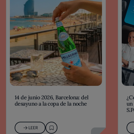
14 de junio 2026, Barcelona: del
¿Có
desayuno a la copa de la noche
un 
S.
20
LEER