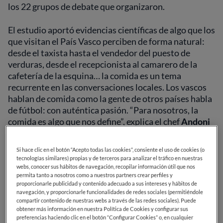
los 22 grupos de debate que organizaron.
El estudio aportó evidencias científicas de algo que los
que visitan el País Vasco perciben de forma natural:
desde el taxista hasta el vendedor del puesto de
verduras, desde el recepcionista al camarero de la
cafetería de la esquina… la comida es un tema
recurrente en las conversaciones locales. Los vascos
hablan de comida como la gente de otros países habla
de fútbol: con auténtica pasión. “Para nosotros, la
comida es algo que nos define”, explica el chef
Andoni
Luis Aduriz
, de
Mugaritz
, el aclamado restaurante
ubicado en el pequeño pueblo de Errenteria.
Si hace clic en el botón “Acepto todas las cookies”, consiente el uso de cookies (o
tecnologías similares) propias y de terceros para analizar el tráfico en nuestras
Buena prueba de ello es que San Sebastián (una zona
webs, conocer sus hábitos de navegación, recopilar información útil que nos
permita tanto a nosotros como a nuestros partners crear perfiles y
pequeña con menos de 3 millones de habitantes)
proporcionarle publicidad y contenido adecuado a sus intereses y hábitos de
agrupa la mayor concentración de estrellas Michelin
navegación, y proporcionarle funcionalidades de redes sociales (permitiéndole
en una misma ciudad (la Guía Michelin 2020 concedió
compartir contenido de nuestras webs a través de las redes sociales). Puede
obtener más información en nuestra Política de Cookies y configurar sus
33 estrellas en todo el País Vasco). Puede que se deba
preferencias haciendo clic en el botón “Configurar Cookies” o, en cualquier