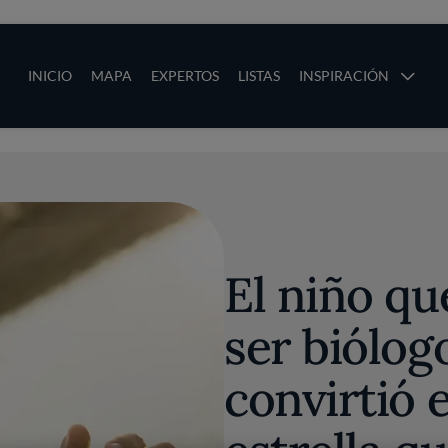
ias
Main navigation
INICIO
MAPA
EXPERTOS
LISTAS
INSPIRACIÓN
Pasar al contenido principal
os
El niño qu
ser biólog
convirtió 