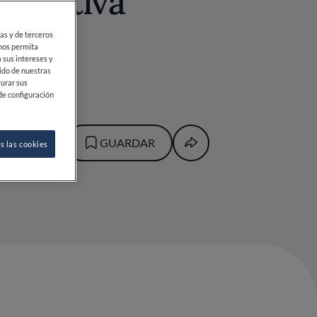
e cultiva
l mar
ias y de terceros
 nos permita
 sus intereses y
ido de nuestras
gurar sus
de configuración
GUARDAR
s las cookies