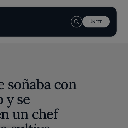
User account menu
ÚNETE
e soñaba con
o y se
en un chef