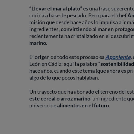
“
Llevar el mar al plato
” es una frase sugerent
cocina a base de pescado. Pero para el chef
Án
misión que desde hace años lo impulsa a ir má
ingredientes,
convirtiendo al mar en protagon
recientemente ha cristalizado en el descubrim
marino
.
El origen de todo este proceso es
Aponiente
,
León en Cádiz: aquí la palabra “
sostenibilidad
hace años, cuando este tema (que ahora es pri
algo de lo que pocos hablaban.
Un trayecto que ha abonado el terreno del es
este cereal o arroz marino
, un ingrediente qu
universo de
alimentos en el futuro
.