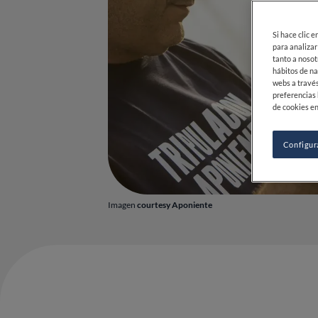
Si hace clic 
para analizar
tanto a nosot
hábitos de na
webs a través
preferencias 
de cookies en
Configur
Imagen
courtesy Aponiente