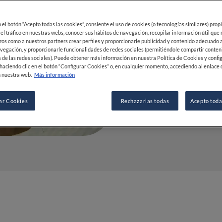
estrella qu
arroz en e
en el botón “Acepto todas las cookies”, consiente el uso de cookies (o tecnologías similares) prop
 el tráfico en nuestras webs, conocer sus hábitos de navegación, recopilar información útil que
ros como a nuestros partners crear perfiles y proporcionarle publicidad y contenido adecuado a
vegación, y proporcionarle funcionalidades de redes sociales (permitiéndole compartir conten
19 FEB 2021
 de las redes sociales). Puede obtener más información en nuestra Política de Cookies y confi
haciendo clic en el botón “Configurar Cookies” o, en cualquier momento, accediendo al enlace 
 nuestra web.
Más información
POR
FEDERICA ARTINA
ar Cookies
PERIODISTA
Rechazarlas todas
Acepto toda