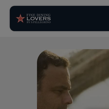
Opinión y notic
Recetas
Consejos y truc
Series