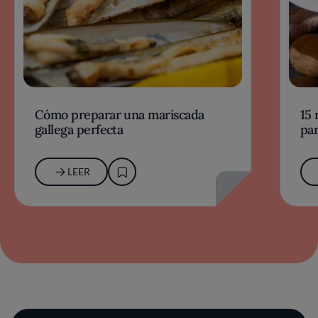
Cómo preparar una mariscada
15 
gallega perfecta
par
LEER