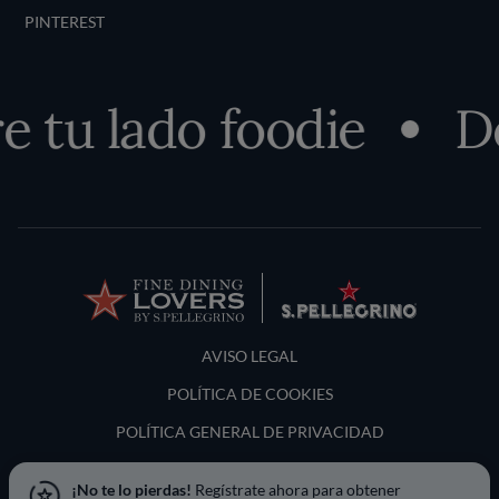
PINTEREST
tu lado foodie
Des
Terms and Conditions
AVISO LEGAL
POLÍTICA DE COOKIES
POLÍTICA GENERAL DE PRIVACIDAD
LOCATION & LANGUAGE
¡No te lo pierdas!
Regístrate ahora para obtener