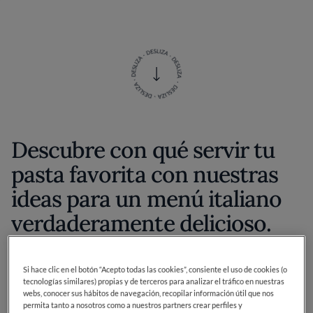
Descubre con qué servir tu
pasta favorita con nuestras
ideas para un menú italiano
verdaderamente delicioso.
Si hace clic en el botón “Acepto todas las cookies”, consiente el uso de cookies (o
La pasta es tal vez uno de los
tecnologías similares) propias y de terceros para analizar el tráfico en nuestras
webs, conocer sus hábitos de navegación, recopilar información útil que nos
platos más conocidos y
permita tanto a nosotros como a nuestros partners crear perfiles y