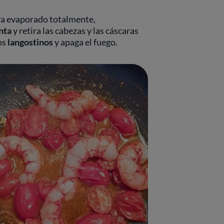
ya evaporado totalmente,
nta
y retira las cabezas y las cáscaras
los
langostinos
y apaga el fuego.