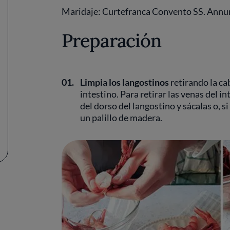
Maridaje: Curtefranca Convento SS. Annu
Preparación
01.
Limpia los langostinos
retirando la cab
intestino. Para retirar las venas del i
del dorso del langostino y sácalas o, si
un palillo de madera.