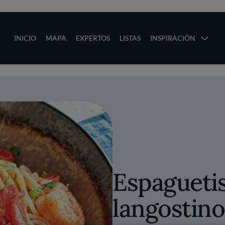
ias
Main navigation
INICIO
MAPA
EXPERTOS
LISTAS
INSPIRACIÓN
Pasar al contenido principal
os
Espagueti
langostino