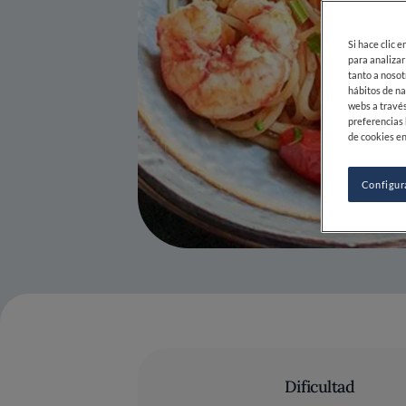
Si hace clic 
para analizar
tanto a nosot
hábitos de na
webs a través
preferencias 
de cookies en
Configur
Dificultad