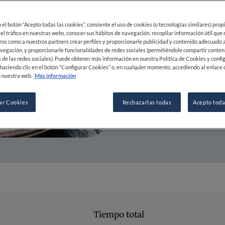
25 JUN 2021
en el botón “Acepto todas las cookies”, consiente el uso de cookies (o tecnologías similares) prop
 el tráfico en nuestras webs, conocer sus hábitos de navegación, recopilar información útil que
ros como a nuestros partners crear perfiles y proporcionarle publicidad y contenido adecuado a
POR
FINE DINING LOVERS
vegación, y proporcionarle funcionalidades de redes sociales (permitiéndole compartir conten
REDACCIÓN
 de las redes sociales). Puede obtener más información en nuestra Política de Cookies y confi
haciendo clic en el botón “Configurar Cookies” o, en cualquier momento, accediendo al enlace 
 nuestra web.
Más información
ar Cookies
Rechazarlas todas
Acepto toda
Tiempo total