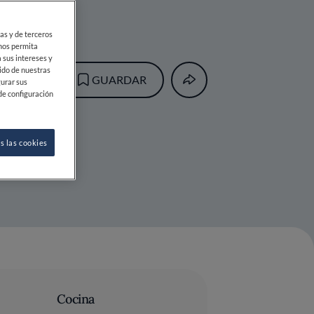
ias y de terceros
 nos permita
 sus intereses y
ido de nuestras
GUARDAR
gurar sus
de configuración
s las cookies
Cocina