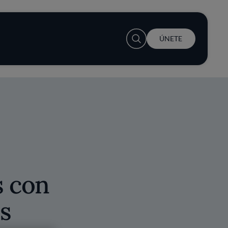
User account menu
ÚNETE
s con
s