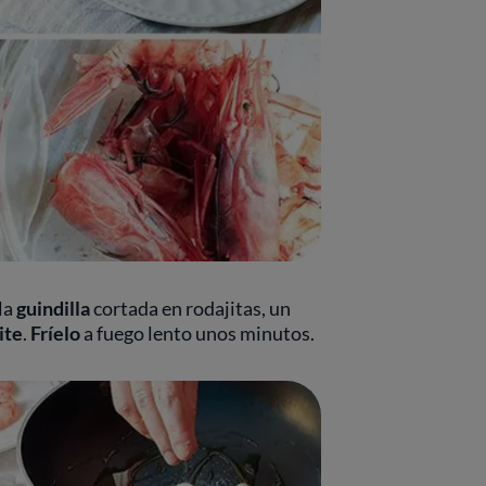
la
guindilla
cortada en rodajitas, un
ite
.
Fríelo
a fuego lento unos minutos.