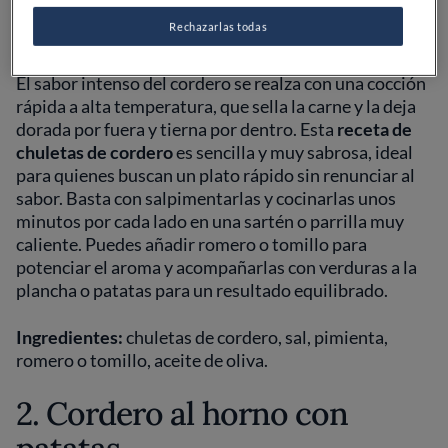
parrilla
Rechazarlas todas
El sabor intenso del cordero se realza con una cocción
rápida a alta temperatura, que sella la carne y la deja
dorada por fuera y tierna por dentro. Esta
receta de
chuletas de cordero
es sencilla y muy sabrosa, ideal
para quienes buscan un plato rápido sin renunciar al
sabor. Basta con salpimentarlas y cocinarlas unos
minutos por cada lado en una sartén o parrilla muy
caliente. Puedes añadir romero o tomillo para
potenciar el aroma y acompañarlas con verduras a la
plancha o patatas para un resultado equilibrado.
Ingredientes:
chuletas de cordero, sal, pimienta,
romero o tomillo, aceite de oliva.
2. Cordero al horno con