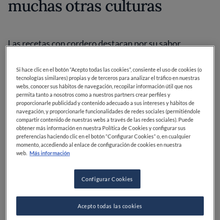
muchas otras culturas
Las recetas con cordero destacan por su sabor
profundo y por su capacidad para adaptarse a
distintos estilos de cocina. Desde platos caseros
Si hace clic en el botón “Acepto todas las cookies”, consiente el uso de cookies (o
hasta propuestas más actuales.
tecnologías similares) propias y de terceros para analizar el tráfico en nuestras
webs, conocer sus hábitos de navegación, recopilar información útil que nos
permita tanto a nosotros como a nuestros partners crear perfiles y
Además, combina muy bien con una gran variedad de
proporcionarle publicidad y contenido adecuado a sus intereses y hábitos de
acompañamientos. Por ejemplo,
verduras asadas
,
navegación, y proporcionarle funcionalidades de redes sociales (permitiéndole
compartir contenido de nuestras webs a través de las redes sociales). Puede
purés o ensaladas frescas. Si buscas ideas para
obtener más información en nuestra Política de Cookies y configurar sus
completar el plato, puedes ver estas
guarniciones
preferencias haciendo clic en el botón “Configurar Cookies” o, en cualquier
para cordero
.
momento, accediendo al enlace de configuración de cookies en nuestra
web.
Más información
A continuación, encontrarás 12 recetas
imprescindibles. Todas son fáciles de adaptar a casa.
Configurar Cookies
1. Chuletas de cordero a la
Acepto todas las cookies