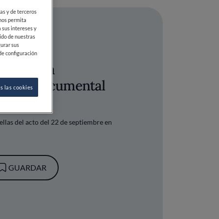
ias y de terceros
 nos permita
 sus intereses y
ido de nuestras
gurar sus
de configuración
emier: la
ón del documental
s las cookies
llas del acto del 22 de septiembre en
GUARDAR