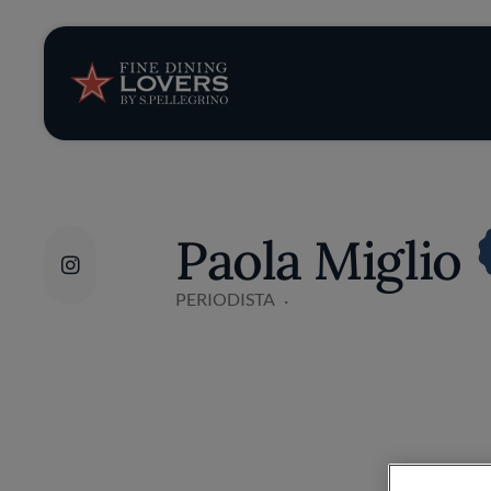
Opinión y notic
Recetas
Consejos y truc
Paola Miglio
Series
PERIODISTA