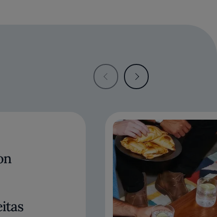
on
itas