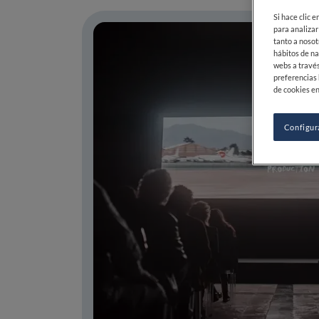
Si hace clic 
para analizar
tanto a nosot
hábitos de na
webs a través
preferencias 
de cookies en
Configur