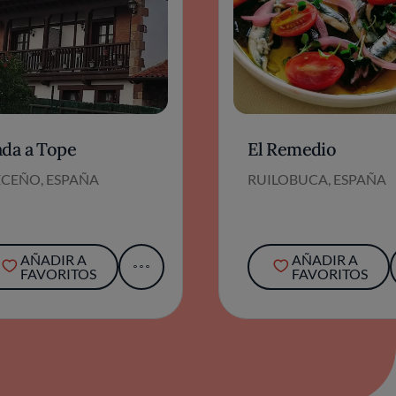
ada a Tope
El Remedio
ECEÑO, ESPAÑA
RUILOBUCA, ESPAÑA
AÑADIR A
AÑADIR A
FAVORITOS
FAVORITOS