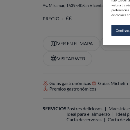
hábitos de na
Av. Miramar, 16
39540
San Vicente de la Barquer
webs a través
preferencias 
de cookies en
PRECIO
Configur
VER EN EL MAPA
+34 942
VISITAR WEB
Guías gastronómicas
Guías Michelin
Premios gastronómicos
SERVICIOS
Postres deliciosos
Maestría e
Ideal para el almuerzo
Ideal p
Carta de cervezas
Carta de v