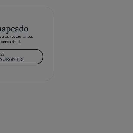
mapeado
tros restaurantes
cerca de ti.
CA
TAURANTES