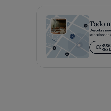
Todo 
Descubre nues
seleccionados 
BUS
RES