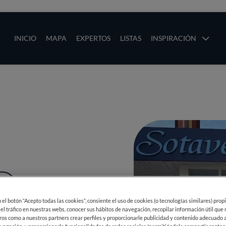
ias
Main navigation
INICIO
MAPA
EXPERTOS
LISTAS
INSPIRACIÓN
Pasar al contenido principal
os
ÁS
en el botón “Acepto todas las cookies”, consiente el uso de cookies (o tecnologías similares) prop
 el tráfico en nuestras webs, conocer sus hábitos de navegación, recopilar información útil que
ros como a nuestros partners crear perfiles y proporcionarle publicidad y contenido adecuado a