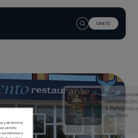
User account menu
ÚNETE
Todo empieza con una
conversación con
S.Pellegrino y Lewis
Hamilton
ias y de terceros
 nos permita
 sus intereses y