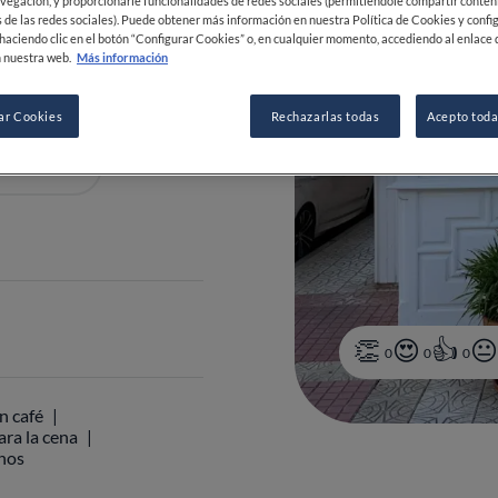
vegación, y proporcionarle funcionalidades de redes sociales (permitiéndole compartir conten
a
Cantabria
España
 de las redes sociales). Puede obtener más información en nuestra Política de Cookies y confi
haciendo clic en el botón “Configurar Cookies” o, en cualquier momento, accediendo al enlace 
 nuestra web.
Más información
ar Cookies
Rechazarlas todas
Acepto toda
 71 50 24
0
0
0
n café
ara la cena
inos