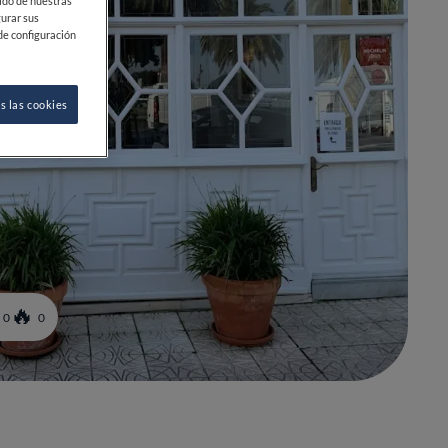
ido de nuestras
gurar sus
de configuración
s las cookies
0
0