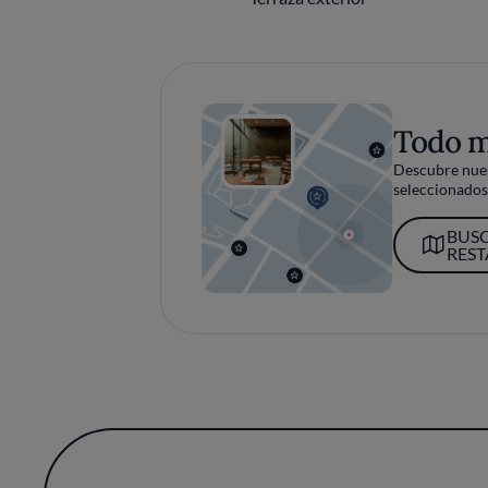
Todo 
Descubre nues
seleccionados 
BUS
RES