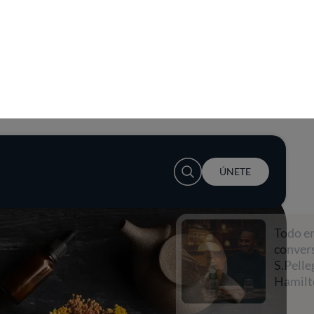
User account menu
ÚNETE
Todo empieza con una
conversación con
S.Pellegrino y Lewis
Hamilton