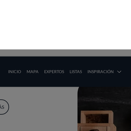
ias
Main navigation
INICIO
MAPA
EXPERTOS
LISTAS
INSPIRACIÓN
Pasar al contenido principal
os
ÁS