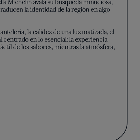
rella Michelin avala su búsqueda minuciosa,
raducen la identidad de la región en algo
ntelería, la calidez de una luz matizada, el
centrado en lo esencial: la experiencia
áctil de los sabores, mientras la atmósfera,
re la mesa.
a materia prima. La sutilidad es palpable en
ices naturales de caza menor o tubérculos.
— se transforma mediante intervenciones
esde la memoria gustativa manchega, o los
ntad de mirar más allá sin desvincularse del
idad —una especie de relato que se inscribe
n equilibrio entre reconocimiento y
terpretados a través de técnicas depuradas y