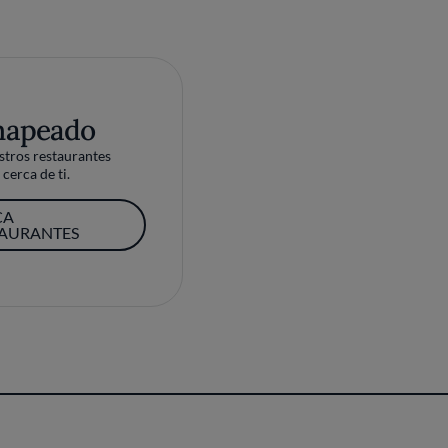
mapeado
tros restaurantes
cerca de ti.
CA
TAURANTES