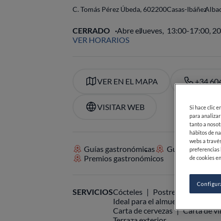
C. Tomás Pérez Úbeda, 6
02200
Casas-Ibáñez
Alba
Si hace clic 
CERRADO
Abre el
Jueves,
13:00-17:00, 2
para analizar
VER HORARIOS
tanto a nosot
hábitos de na
webs a través
preferencias 
de cookies en
VER EN EL MAPA
+34 604
Configur
VISITAR WEB
Guías gastronómicas
Guías Michelin
Premios gastronómicos
SERVICIOS
Cócteles
Postres deliciosos
Ideal para el almuerzo
Ideal p
Carta de cervezas
Carta de v
Terraza exterior