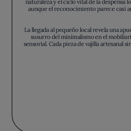
naturaleza y el ciclo vital de la despensa
aunque el reconocimiento parece casi ane
La llegada al pequeño local revela una apue
susurro del minimalismo en el mobiliar
sensorial. Cada pieza de vajilla artesanal 
libre de e
En la cocina de Oba-, la técnica se emplea 
platos donde el ahumado o los fermentados
Aquí, el producto local —legumbres aut
contemporáneas, evitando cualquier exces
guisos de raíces, expresan el respeto por e
Sanz y Sahuquillo entienden la cocina como
plato a plato durante la secuencia
descubrimiento; una fidelidad selectiva hac