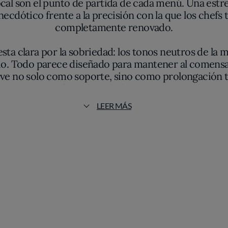
 local son el punto de partida de cada menú. Una est
cdótico frente a la precisión con la que los chefs t
completamente renovado.
sta clara por la sobriedad: los tonos neutros de la ma
io. Todo parece diseñado para mantener al comensal 
sirve no solo como soporte, sino como prolongación t
stridencias, enfoca la atención en lo que sucede sob
LEER MÁS
no como fin, sino como herramienta para potenciar l
 amplifican la profundidad sin enmascarar los mat
óctonas, setas silvestres, hortalizas de temporada
o ornamental. La perdiz escabechada, reelaborada d
l recetario tradicional y, al mismo tiempo, una volu
pasado.
 un diálogo entre entorno, historia y contemporane
 del menú. No buscan una modernidad forzada, sino u
ia los sabores esenciales de la comarca, siempre in