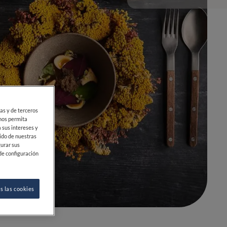
ias y de terceros
 nos permita
 sus intereses y
ido de nuestras
gurar sus
de configuración
0
0
s las cookies