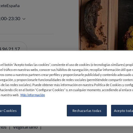
cete
España
en el botón “Acepto todas las cookies”, consiente el uso de cookies (o tecnologías similares) prop
0:00-23:30
 el tráfico en nuestras webs, conocer sus hábitos de navegación, recopilar información útil que
ros como a nuestros partners crear perfiles y proporcionarle publicidad y contenido adecuado a
vegación, y proporcionarle funcionalidades de redes sociales (permitiéndole compartir conten
 de las redes sociales). Puede obtener más información en nuestra Política de Cookies y confi
haciendo clic en el botón “Configurar Cookies” o, en cualquier momento, accediendo al enlace 
 nuestra web.
Más información
 96 21 17
0
0
0
ar Cookies
Rechazarlas todas
Acepto toda
MOSTRAR MÁS
Maestría en café
ara la cena
inos
Vegetariano