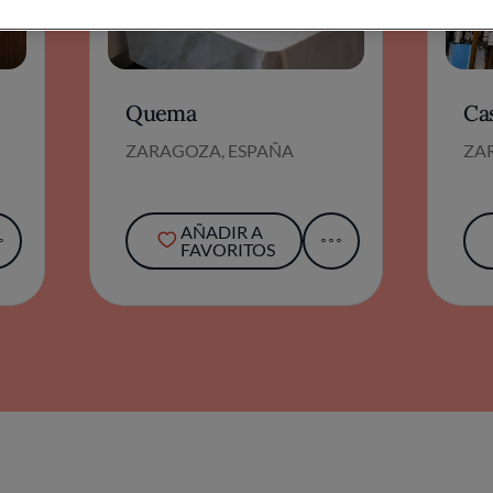
Quema
Ca
ZARAGOZA, ESPAÑA
ZA
AÑADIR A
FAVORITOS