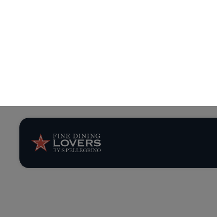
Todo 
Descubre nues
seleccionados 
BUS
RES