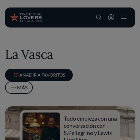
User account m
Pasar al contenido principal
La Vasca
AÑADIR A FAVORITOS
MÁS
Todo empieza con una
conversación con
S.Pellegrino y Lewis