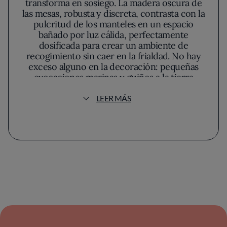
transforma en sosiego. La madera oscura de
las mesas, robusta y discreta, contrasta con la
pulcritud de los manteles en un espacio
bañado por luz cálida, perfectamente
dosificada para crear un ambiente de
recogimiento sin caer en la frialdad. No hay
exceso alguno en la decoración: pequeñas
evocaciones marinas y guiños a la tierra
castellana asoman discretamente entre los
detalles, recordando la dualidad que define la
LEER MÁS
propuesta del local.
En la cocina, La Vasca articula un diálogo
constante entre la herencia culinaria vasca y
el entorno de Miranda de Ebro. El equipo, en
lugar de buscar fogonazos de protagonismo,
orquesta sus recetas sobre los cimientos del
respeto absoluto al producto y a las técnicas
tradicionales. Nada se impone al natural sabor
de una merluza perfectamente rebozada,
cuya fritura resulta dorada y ligera, apenas