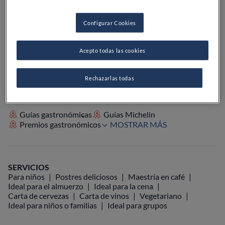
Configurar Cookies
VER EN EL MAPA
+34 947 31 13 01
Acepto todas las cookies
VISITAR WEB
Rechazarlas todas
Guías gastronómicas
Guías Michelin
Premios gastronómicos
MOSTRAR MÁS
SERVICIOS
Para niños
Postres deliciosos
Maestría en café
Ideal para el almuerzo
Ideal para la cena
Carta de cervezas
Carta de vinos
Vegetariano
Ideal para niños o familias
Ideal para grupos