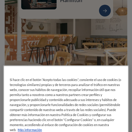
Hamilton
0
0
0
0
0
Si hace clic en el botón “Acepto todas las cookies”, consiente el uso de cookies (o
tecnologías similares) propias y de terceros para analizar el tráfico en nuestras
webs, conocer sus hábitos de navegación, recopilar información útil que nos
permita tanto a nosotros como a nuestros partners crear perfiles y
proporcionarle publicidad y contenido adecuado a sus intereses y hábitos de
Pl. Andalucía, S/N
11690
Olvera
Cádiz
España
navegación, y proporcionarle funcionalidades de redes sociales (permitiéndole
compartir contenido de nuestras webs a través de las redes sociales). Puede
obtener más información en nuestra Política de Cookies y configurar sus
CERRADO
Abre el
Domingo,
13:30-15:30, 20:30-23:00
preferencias haciendo clic en el botón “Configurar Cookies” o, en cualquier
VER HORARIOS
momento, accediendo al enlace de configuración de cookies en nuestra
web.
Más información