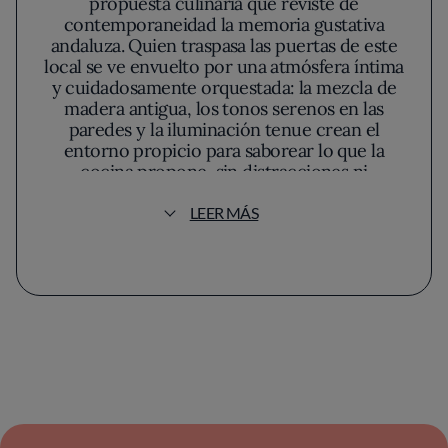
propuesta culinaria que reviste de
contemporaneidad la memoria gustativa
andaluza. Quien traspasa las puertas de este
local se ve envuelto por una atmósfera íntima
y cuidadosamente orquestada: la mezcla de
madera antigua, los tonos serenos en las
paredes y la iluminación tenue crean el
entorno propicio para saborear lo que la
cocina propone, sin distracciones ni
estridencias. La decoración, sin excesos,
apunta a un equilibrio entre lo tradicional y lo
LEER MÁS
actual, un anticipo de la filosofía que sustenta
todo lo que aquí sucede.
La Tarara se reconoce por una carta que
dialoga de forma directa con el entorno. Aquí,
la procedencia del producto no es un
reclamo sino un compromiso tangible,
evidente desde el primer bocado. Un
salmorejo que toma su intensidad de tomates
cultivados en cercanías y un aceite virgen
extra autóctono, o la constante presencia de