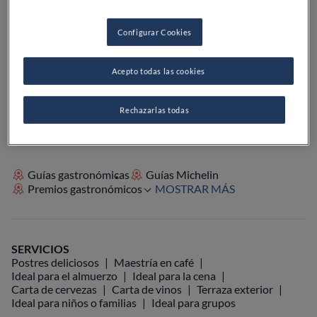
PRECIO
Configurar Cookies
Acepto todas las cookies
VER EN EL MAPA
+34 664 54 87 07
VISITAR WEB
Rechazarlas todas
Guías gastronómicas
Guías Michelin
Premios gastronómicos
MOSTRAR MÁS
SERVICIOS
Postres deliciosos
Maestría en café
Ideal para el almuerzo
Ideal para la cena
Carta de cervezas
Carta de vinos
Terraza exterior
Ideal para niños o familias
Ideal para grupos