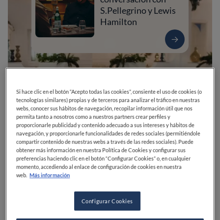
S.Pellegrino y Lewis
Hamilton
Si hace clic en el botón “Acepto todas las cookies”, consiente el uso de cookies (o
tecnologías similares) propias y de terceros para analizar el tráfico en nuestras
webs, conocer sus hábitos de navegación, recopilar información útil que nos
permita tanto a nosotros como a nuestros partners crear perfiles y
proporcionarle publicidad y contenido adecuado a sus intereses y hábitos de
navegación, y proporcionarle funcionalidades de redes sociales (permitiéndole
compartir contenido de nuestras webs a través de las redes sociales). Puede
obtener más información en nuestra Política de Cookies y configurar sus
0
0
0
0
0
preferencias haciendo clic en el botón “Configurar Cookies” o, en cualquier
momento, accediendo al enlace de configuración de cookies en nuestra
web.
Más información
C. de Benito Pérez Galdós, 1
14001
Córdoba
Córdoba
España
Configurar Cookies
CERRADO
Abre el
Viernes,
13:00-16:30, 20:30-23:30