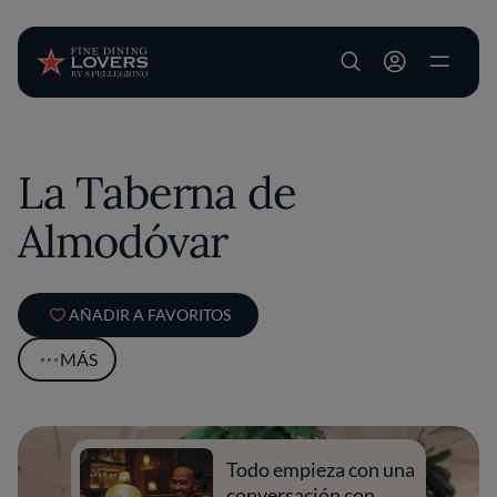
User account m
Pasar al contenido principal
La Taberna de
Almodóvar
AÑADIR A FAVORITOS
MÁS
Todo empieza con una
conversación con