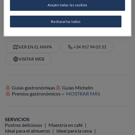
VER HORARIOS
Acepto todas las cookies
PRECIO
Rechazarlas todas
VER EN EL MAPA
+34 957 94 03 33
VISITAR WEB
Guías gastronómicas
Guías Michelin
Premios gastronómicos
MOSTRAR MÁS
SERVICIOS
Postres deliciosos
Maestría en café
Ideal para el almuerzo
Ideal para la cena