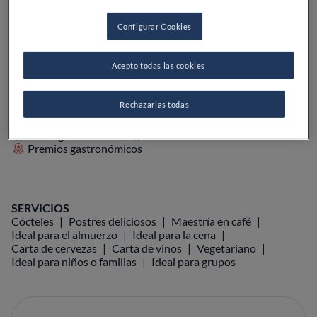
Configurar Cookies
VER EN EL MAPA
+34 922 09 64 27
Acepto todas las cookies
VISITAR WEB
Rechazarlas todas
Guías gastronómicas
Guías Michelin
Premios gastronómicos
SERVICIOS
Cócteles
Postres deliciosos
Maestría en café
Ideal para el almuerzo
Ideal para la cena
Carta de cervezas
Carta de vinos
Vegetariano
Ideal para niños o familias
Ideal para grupos