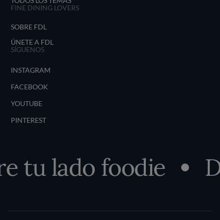
TODOS LOS TEMAS
FINE DINING LOVERS
SOBRE FDL
ÚNETE A FDL
SÍGUENOS
INSTAGRAM
FACEBOOK
YOUTUBE
PINTEREST
 tu lado foodie
De