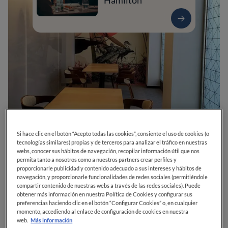
Hamilton
Si hace clic en el botón “Acepto todas las cookies”, consiente el uso de cookies (o
0
0
0
0
0
tecnologías similares) propias y de terceros para analizar el tráfico en nuestras
webs, conocer sus hábitos de navegación, recopilar información útil que nos
permita tanto a nosotros como a nuestros partners crear perfiles y
proporcionarle publicidad y contenido adecuado a sus intereses y hábitos de
navegación, y proporcionarle funcionalidades de redes sociales (permitiéndole
C. Imeldo Serís, 19
38003
Santa Cruz de Tenerife
compartir contenido de nuestras webs a través de las redes sociales). Puede
Santa Cruz de Tenerife
España
obtener más información en nuestra Política de Cookies y configurar sus
preferencias haciendo clic en el botón “Configurar Cookies” o, en cualquier
ABIERTO
VER HORARIOS
momento, accediendo al enlace de configuración de cookies en nuestra
web.
Más información