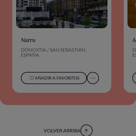
Narru
A
DONOSTIA / SAN SEBASTIÁN,
D
ESPAÑA
E
AÑADIR A FAVORITOS
VOLVER ARRIBA