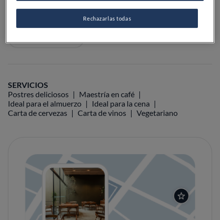
VER EN EL MAPA
+34 943 71 54 26
Rechazarlas todas
VISITAR WEB
SERVICIOS
Postres deliciosos
Maestría en café
Ideal para el almuerzo
Ideal para la cena
Carta de cervezas
Carta de vinos
Vegetariano