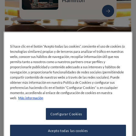
Hamilton
Si hace clic en el botón “Acepto todas las cookies”, consiente el uso de cookies (o
tecnologías similares) propias y de terceros para analizar el tráfico en nuestras
webs, conocer sus hábitos de navegación, recopilar información útil que nos
permita tanto a nosotros como a nuestros partners crear perfiles y
proporcionarle publicidad y contenido adecuado a sus intereses y hábitos de
navegación, y proporcionarle funcionalidades de redes sociales (permitiéndole
compartir contenido de nuestras webs a través de las redes sociales). Puede
0
0
0
0
0
obtener más información en nuestra Política de Cookies y configurar sus
preferencias haciendo clic en el botón “Configurar Cookies” o, en cualquier
momento, accediendo al enlace de configuración de cookies en nuestra
web.
Más información
Arrasate K., 5
20005
Donostia / San Sebastián
Guipúzcoa
España
Configurar Cookies
ABIERTO
VER HORARIOS
Acepto todas las cookies