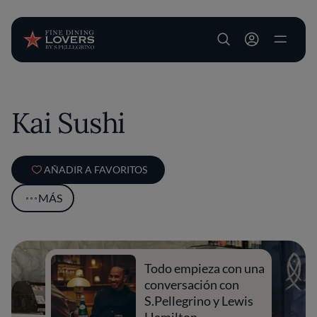
User account m
Pasar al contenido principal
Kai Sushi
AÑADIR A FAVORITOS
MÁS
Todo empieza con una
conversación con
S.Pellegrino y Lewis