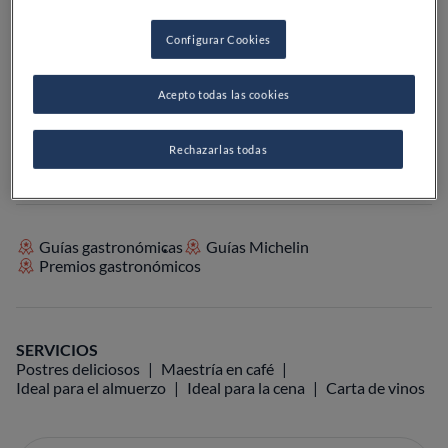
PRECIO
Configurar Cookies
Acepto todas las cookies
VER EN EL MAPA
+34 973 64 29 15
VISITAR WEB
Rechazarlas todas
Guías gastronómicas
Guías Michelin
Premios gastronómicos
SERVICIOS
Postres deliciosos
Maestría en café
Ideal para el almuerzo
Ideal para la cena
Carta de vinos