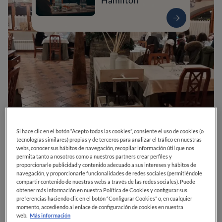
Hamilton
Si hace clic en el botón “Acepto todas las cookies”, consiente el uso de cookies (o
0
0
0
0
0
tecnologías similares) propias y de terceros para analizar el tráfico en nuestras
webs, conocer sus hábitos de navegación, recopilar información útil que nos
permita tanto a nosotros como a nuestros partners crear perfiles y
proporcionarle publicidad y contenido adecuado a sus intereses y hábitos de
navegación, y proporcionarle funcionalidades de redes sociales (permitiéndole
Avenguda Garona, 29
25530
Vielha
Lleida
España
compartir contenido de nuestras webs a través de las redes sociales). Puede
obtener más información en nuestra Política de Cookies y configurar sus
CERRADO
Abre el
Jueves,
13:00-15:00, 20:00-22:00
preferencias haciendo clic en el botón “Configurar Cookies” o, en cualquier
VER HORARIOS
momento, accediendo al enlace de configuración de cookies en nuestra
web.
Más información