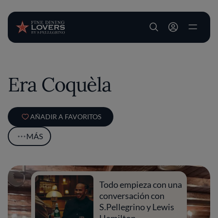
User account m
Pasar al contenido principal
Era Coquèla
AÑADIR A FAVORITOS
MÁS
Todo empieza con una
conversación con
S.Pellegrino y Lewis