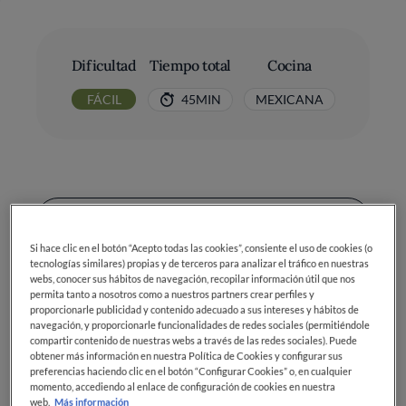
Dificultad
Tiempo total
Cocina
FÁCIL
45MIN
MEXICANA
Ingredientes
Si hace clic en el botón “Acepto todas las cookies”, consiente el uso de cookies (o
tecnologías similares) propias y de terceros para analizar el tráfico en nuestras
webs, conocer sus hábitos de navegación, recopilar información útil que nos
permita tanto a nosotros como a nuestros partners crear perfiles y
Harina de maíz: 100 g
proporcionarle publicidad y contenido adecuado a sus intereses y hábitos de
navegación, y proporcionarle funcionalidades de redes sociales (permitiéndole
Harina de trigo: 1 cucharada
compartir contenido de nuestras webs a través de las redes sociales). Puede
obtener más información en nuestra Política de Cookies y configurar sus
preferencias haciendo clic en el botón “Configurar Cookies” o, en cualquier
Agua: 80 ml
momento, accediendo al enlace de configuración de cookies en nuestra
web.
Más información