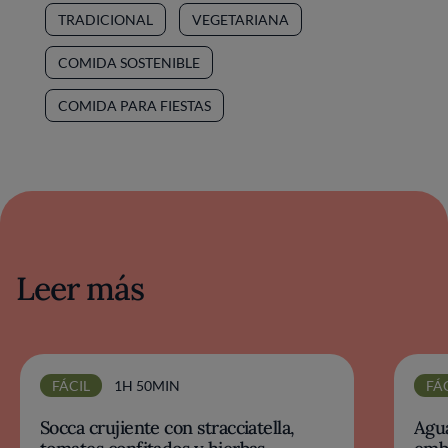
TRADICIONAL
VEGETARIANA
COMIDA SOSTENIBLE
COMIDA PARA FIESTAS
Leer más
FÁCIL
1H 50MIN
FÁ
Socca crujiente con stracciatella,
Agua