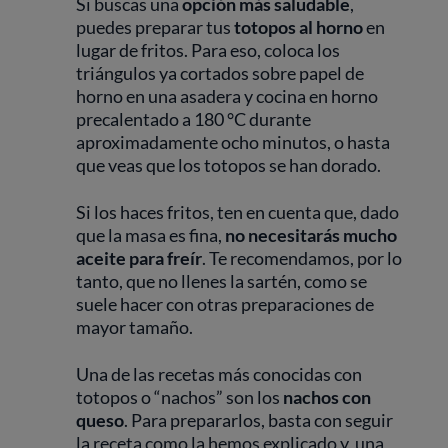
Si buscas una
opción más saludable
,
puedes preparar tus
totopos al horno
en
lugar de fritos. Para eso, coloca los
triángulos ya cortados sobre papel de
horno en una asadera y cocina en horno
precalentado a 180 °C durante
aproximadamente ocho minutos, o hasta
que veas que los totopos se han dorado.
Si los haces fritos, ten en cuenta que, dado
que la masa es fina,
no necesitarás mucho
aceite para freír
. Te recomendamos, por lo
tanto, que no llenes la sartén, como se
suele hacer con otras preparaciones de
mayor tamaño.
Una de las recetas más conocidas con
totopos o “nachos” son los
nachos con
queso
. Para prepararlos, basta con seguir
la receta como la hemos explicado y, una