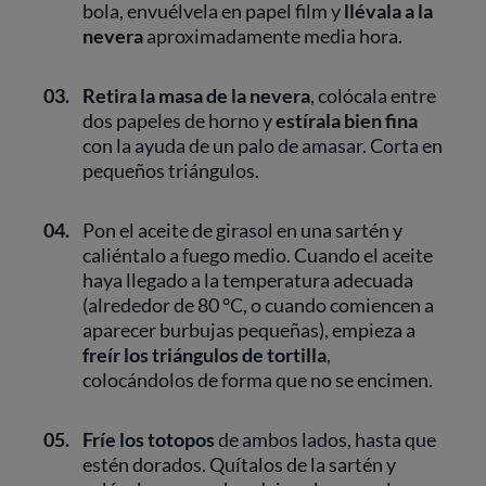
bola, envuélvela en papel film y
llévala a la
nevera
aproximadamente media hora.
03.
Retira la masa de la nevera
, colócala entre
dos papeles de horno y
estírala bien fina
con la ayuda de un palo de amasar. Corta en
pequeños triángulos.
04.
Pon el aceite de girasol en una sartén y
caliéntalo a fuego medio. Cuando el aceite
haya llegado a la temperatura adecuada
(alrededor de 80 °C, o cuando comiencen a
aparecer burbujas pequeñas), empieza a
freír los triángulos de tortilla
,
colocándolos de forma que no se encimen.
05.
Fríe los totopos
de ambos lados, hasta que
estén dorados. Quítalos de la sartén y