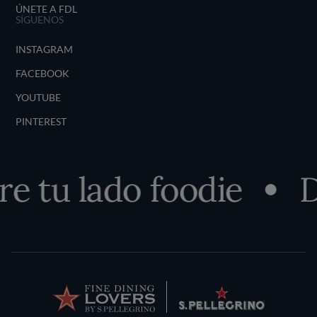
ÚNETE A FDL
SÍGUENOS
INSTAGRAM
FACEBOOK
YOUTUBE
PINTEREST
 tu lado foodie
D