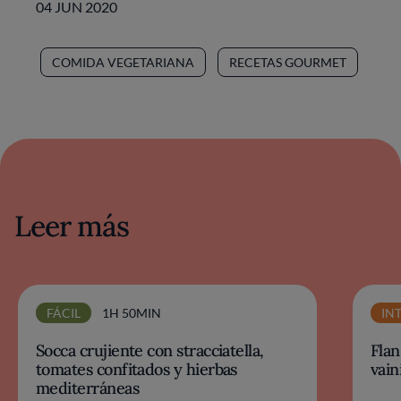
04 JUN 2020
COMIDA VEGETARIANA
RECETAS GOURMET
Leer más
FÁCIL
1H 50MIN
IN
Socca crujiente con stracciatella,
Flan
tomates confitados y hierbas
vaini
mediterráneas