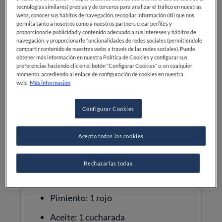
Dificultad
Tiempo total
tecnologías similares) propias y de terceros para analizar el tráfico en nuestras
webs, conocer sus hábitos de navegación, recopilar información útil que nos
permita tanto a nosotros como a nuestros partners crear perfiles y
INTERMEDIO
30MIN
proporcionarle publicidad y contenido adecuado a sus intereses y hábitos de
navegación, y proporcionarle funcionalidades de redes sociales (permitiéndole
compartir contenido de nuestras webs a través de las redes sociales). Puede
obtener más información en nuestra Política de Cookies y configurar sus
preferencias haciendo clic en el botón “Configurar Cookies” o, en cualquier
momento, accediendo al enlace de configuración de cookies en nuestra
web.
Más información
Ingredientes
Configurar Cookies
Acepto todas las cookies
Mangos: 2
Jengibre: 20 g
Rechazarlas todas
Naranjas: 2
Pimiento: 1 rojo
Aceite: 1 cucharada