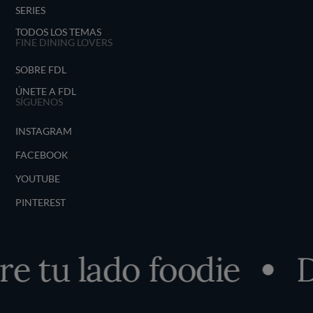
SERIES
TODOS LOS TEMAS
FINE DINING LOVERS
SOBRE FDL
ÚNETE A FDL
SÍGUENOS
INSTAGRAM
FACEBOOK
YOUTUBE
PINTEREST
 tu lado foodie
D