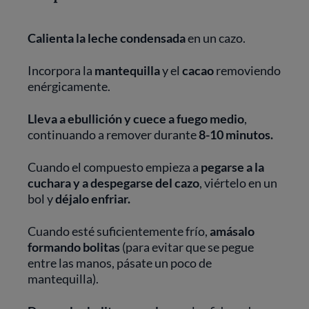
Calienta la leche condensada
en un cazo.
Incorpora la
mantequilla
y el
cacao
removiendo
enérgicamente.
Lleva a ebullición y cuece a fuego medio
,
continuando a remover durante
8-10 minutos.
Cuando el compuesto empieza a
pegarse a la
cuchara y a despegarse del cazo
, viértelo en un
bol y
déjalo enfriar.
Cuando esté suficientemente frío,
amásalo
formando bolitas
(para evitar que se pegue
entre las manos, pásate un poco de
mantequilla).