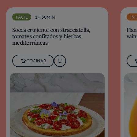
FÁCIL
1H 50MIN
IN
Socca crujiente con stracciatella,
Flan
tomates confitados y hierbas
vaini
mediterráneas
COCINAR