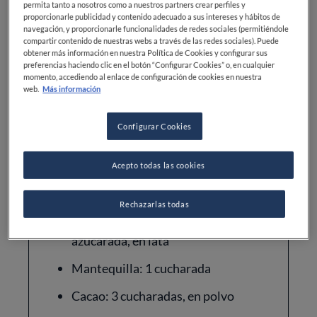
permita tanto a nosotros como a nuestros partners crear perfiles y
proporcionarle publicidad y contenido adecuado a sus intereses y hábitos de
navegación, y proporcionarle funcionalidades de redes sociales (permitiéndole
Dificultad
Tiempo total
compartir contenido de nuestras webs a través de las redes sociales). Puede
obtener más información en nuestra Política de Cookies y configurar sus
INTERMEDIO
25MIN
preferencias haciendo clic en el botón “Configurar Cookies” o, en cualquier
momento, accediendo al enlace de configuración de cookies en nuestra
web.
Más información
Configurar Cookies
Acepto todas las cookies
Ingredientes
Rechazarlas todas
Leche: 400 g, condensada
azucarada, en lata
Mantequilla: 1 cucharada
Cacao: 3 cucharadas, en polvo