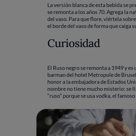
La versión blanca de esta bebida se p
se remonta a los años 70. Agrega la n
del vaso. Para que flore, viértela sobr
el borde del vaso de forma que caiga 
Curiosidad
El Ruso negro se remonta a 1949 y es 
barman del hotel Metropole de Brusela
honor a la embajadora de Estados Uni
nombre no tiene mucho misterio: se lla
“ruso” porque se usa vodka, el famoso 