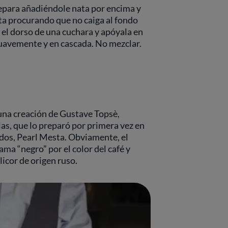
repara añadiéndole nata por encima y
ata procurando que no caiga al fondo
e el dorso de una cuchara y apóyala en
suavemente y en cascada. No mezclar.
una creación de Gustave Topsè,
s, que lo preparó por primera vez en
dos, Pearl Mesta. Obviamente, el
ma “negro” por el color del café y
licor de origen ruso.