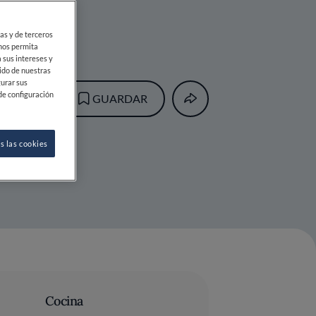
ias y de terceros
 nos permita
 sus intereses y
ido de nuestras
gurar sus
de configuración
GUARDAR
s las cookies
Cocina