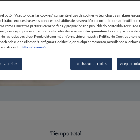
30 JUL 2021
en el botón “Acepto todas las cookies”, consiente el uso de cookies (o tecnologías similares) prop
 el tráfico en nuestras webs, conocer sus hábitos de navegación, recopilar información útil que
ros como a nuestros partners crear perfiles y proporcionarle publicidad y contenido adecuado a
vegación, y proporcionarle funcionalidades de redes sociales (permitiéndole compartir conten
 de las redes sociales). Puede obtener más información en nuestra Política de Cookies y confi
POR
IVAN DELLA NAVE
haciendo clic en el botón “Configurar Cookies” o, en cualquier momento, accediendo al enlace 
MIXÓLOGO / MIXÓLOGA
 nuestra web.
Más información
ar Cookies
Rechazarlas todas
Acepto toda
Tiempo total