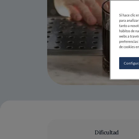
Si hace clic 
para analizar
tanto a nosot
hábitos de na
webs a través
preferencias 
de cookies en
Configur
Dificultad