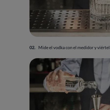
02.
Mide el vodka con el medidor y viértel