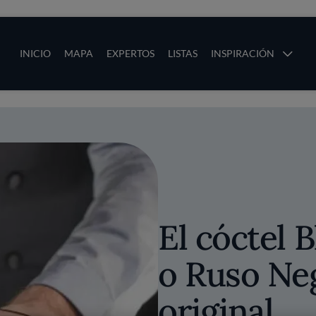
ias
Main navigation
INICIO
MAPA
EXPERTOS
LISTAS
INSPIRACIÓN
Pasar al contenido principal
os
El cóctel 
o Ruso Neg
original