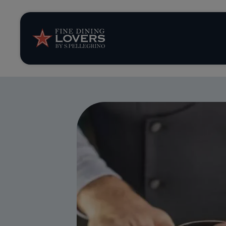
Opinión y notic
Recetas
Consejos y truc
Series