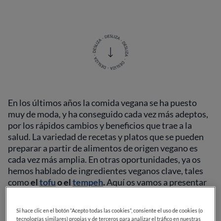
En los últimos años la comida vegana se ha puesto
muy de moda, y ha conseguido cada vez más adeptos,
por los rápidos cambios y beneficios que trae a la
salud. La variedad de recetas y platos que se pueden
preparar a partir de alimentos de origen vegano es
cada vez más amplia. En otras oportunidades, ya os
hemos hablado de ingredientes veganos clave, tales
como
el
tofu
o el
tempeh
.
Aquí os vamos a presentar
al
seitán
, y vamos a contaros todo lo que necesitáis
saber de este elemento fundamental de la cocina
Si hace clic en el botón “Acepto todas las cookies”, consiente el uso de cookies (o
vegana.
tecnologías similares) propias y de terceros para analizar el tráfico en nuestras