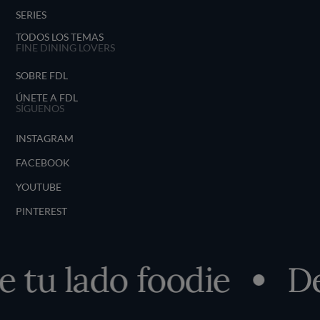
SERIES
TODOS LOS TEMAS
FINE DINING LOVERS
SOBRE FDL
ÚNETE A FDL
SÍGUENOS
INSTAGRAM
FACEBOOK
YOUTUBE
PINTEREST
tu lado foodie
Des