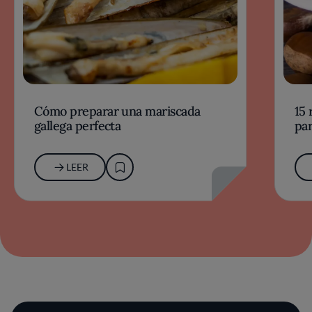
Cómo preparar una mariscada
15 
gallega perfecta
par
LEER