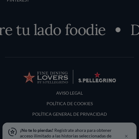
 tu lado foodie
De
Terms and Conditions
AVISO LEGAL
POLÍTICA DE COOKIES
POLÍTICA GENERAL DE PRIVACIDAD
LOCATION & LANGUAGE
¡No te lo pierdas!
Regístrate ahora para obtener
acceso ilimitado a las historias seleccionadas de
España