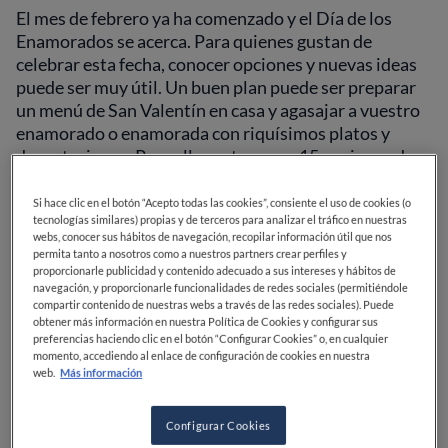
El mes de febrero ya ha comenzado y el Día de los
Enamorados se acerca. Para quienes gustan de
celebrar esta fecha, conocer opciones y nuevas ideas
puede ser muy útil. Un buen plan puede ser preparar
un menú de San Valentín en casa y agasajar a vuestro
enamorado o enamorada con riquísimos platos y
degustaciones. Para ello, os traemos 15 opciones de
postres y tartas ideales para cerrar una exquisita cena
y disfrutar de buenas alternativas dulces.
Si hace clic en el botón “Acepto todas las cookies”, consiente el uso de cookies (o
tecnologías similares) propias y de terceros para analizar el tráfico en nuestras
webs, conocer sus hábitos de navegación, recopilar información útil que nos
Panna cotta con fresas
permita tanto a nosotros como a nuestros partners crear perfiles y
proporcionarle publicidad y contenido adecuado a sus intereses y hábitos de
navegación, y proporcionarle funcionalidades de redes sociales (permitiéndole
compartir contenido de nuestras webs a través de las redes sociales). Puede
obtener más información en nuestra Política de Cookies y configurar sus
Este postre es uno de los dulces italianos más
preferencias haciendo clic en el botón “Configurar Cookies” o, en cualquier
famosos y populares, y forma parte del grupo de
momento, accediendo al enlace de configuración de cookies en nuestra
postres catalogados como “de cuchara”. La
panna
web.
Más información
cotta con fresas
es muy fácil y rápido de preparar, y
generalmente se adapta a todos los gustos y encaja
Configurar Cookies
bien en todos los menús. Lo más importante para