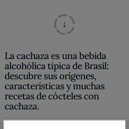
La cachaza es una bebida
alcohólica típica de Brasil:
descubre sus orígenes,
características y muchas
recetas de cócteles con
cachaza.
La cachaza o cachaça, llamada también “pinga” o