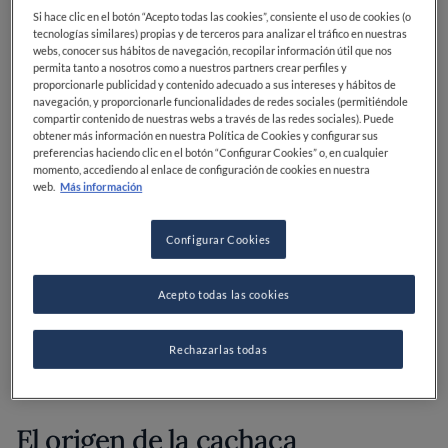
“branquinho”, es una bebida alcohólica que se obtiene
Si hace clic en el botón “Acepto todas las cookies”, consiente el uso de cookies (o
tecnologías similares) propias y de terceros para analizar el tráfico en nuestras
de la destilación del jugo de la caña de azúcar
webs, conocer sus hábitos de navegación, recopilar información útil que nos
fermentado. Es uno de los licores más solicitados y
permita tanto a nosotros como a nuestros partners crear perfiles y
proporcionarle publicidad y contenido adecuado a sus intereses y hábitos de
vendidos en todo el mundo. Se trata de un tipo de ron
navegación, y proporcionarle funcionalidades de redes sociales (permitiéndole
cuya graduación alcohólica es muy alta, y que suele ir
compartir contenido de nuestras webs a través de las redes sociales). Puede
entre el 38% y el 48% de alcohol. En Brasil, es
obtener más información en nuestra Política de Cookies y configurar sus
preferencias haciendo clic en el botón “Configurar Cookies” o, en cualquier
considerada la bebida alcohólica destilada más
momento, accediendo al enlace de configuración de cookies en nuestra
importante. Se la utiliza para la preparación de
web.
Más información
muchos tipos de cócteles, aunque en algunos casos se
prefiere consumir sola y de un solo trago. Uno de los
Configurar Cookies
cócteles más famosos y consumidos que se prepara a
base de cachaza es la caipirinha, sobre la cual te
contaremos en este artículo para que conozcáis el
Acepto todas las cookies
paso a paso de cómo prepararla en casa. Pero también
se pueden preparar otros deliciosos cócteles que os
Rechazarlas todas
vamos a enseñar cómo preparar con este tradicional
licor brasileño.
El origen de la cachaça