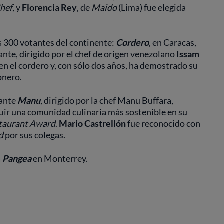
Chef
, y
Florencia Rey
, de
Maido
(Lima) fue elegida
s 300 votantes del continente:
Cordero
, en Caracas,
rante, dirigido por el chef de origen venezolano
Issam
en el cordero y, con sólo dos años, ha demostrado su
onero.
rante
Manu
, dirigido por la chef Manu Buffara,
ruir una comunidad culinaria más sostenible en su
staurant Award
.
Mario Castrellón
fue reconocido con
d
por sus colegas.
a
Pangea
en Monterrey.