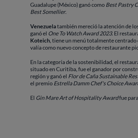
Guadalupe (México) ganó como
Best Pastry 
Best Somellier
.
Venezuela
también mereció la atención de lo
ganó el
One To Watch Award 2023
. El restau
Koteich
, tiene un menú totalmente centrado 
valía como nuevo concepto de restaurante pi
En la categoría de la sostenibilidad, el restau
situado en Curitiba, fue el ganador por const
región y ganó el
Flor de Caña Sustainable Re
el premio
Estrella Damm Chef's Choice Awar
El
Gin Mare Art of Hospitality Award
fue par