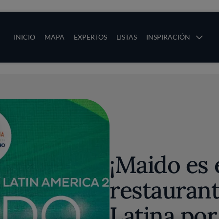
ias
Main navigation
INICIO
MAPA
EXPERTOS
LISTAS
INSPIRACIÓN
Pasar al contenido principal
os
¡Maido es 
restauran
Latina por