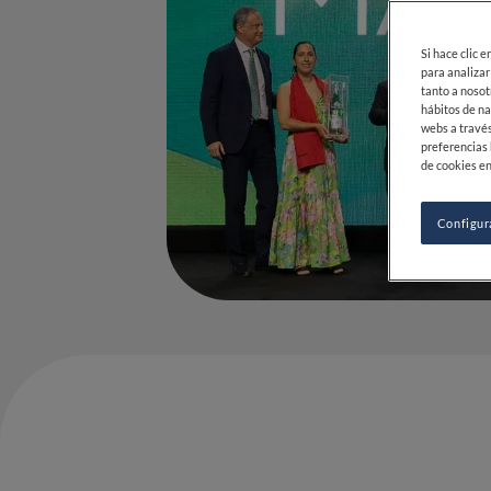
Si hace clic 
para analizar
tanto a nosot
hábitos de na
webs a través
preferencias 
de cookies en
Configur