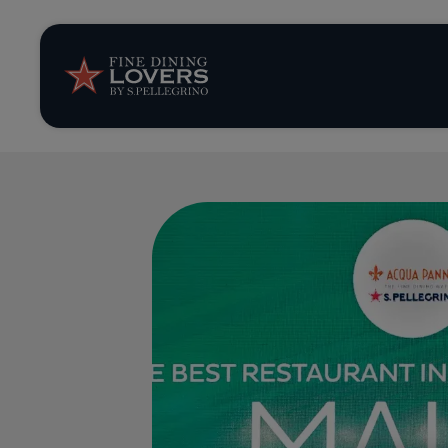
Opinión y notic
Recetas
Consejos y truc
Series