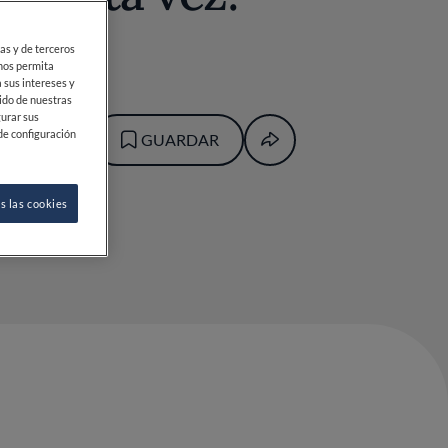
ias y de terceros
 nos permita
 sus intereses y
ido de nuestras
gurar sus
de configuración
GUARDAR
s las cookies