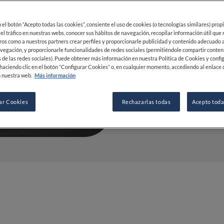
29 NOV 2023
en el botón “Acepto todas las cookies”, consiente el uso de cookies (o tecnologías similares) prop
 el tráfico en nuestras webs, conocer sus hábitos de navegación, recopilar información útil que
ros como a nuestros partners crear perfiles y proporcionarle publicidad y contenido adecuado a
vegación, y proporcionarle funcionalidades de redes sociales (permitiéndole compartir conten
 de las redes sociales). Puede obtener más información en nuestra Política de Cookies y confi
POR
RAFAEL TONON
haciendo clic en el botón “Configurar Cookies” o, en cualquier momento, accediendo al enlace 
PERIODISTA
 nuestra web.
Más información
ar Cookies
Rechazarlas todas
Acepto toda