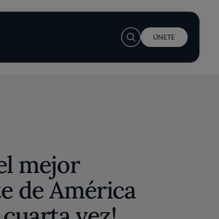
User account menu
ÚNETE
el mejor
te de América
 cuarta vez!